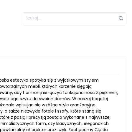
 włoska estetyka spotyka się z wyjątkowym stylem
owtarzalnych mebli, których korzenie sięgają
owany, aby harmonijnie łączyć funkcjonalność z pięknem,
włoskiego szyku do swoich domów. W naszej bogatej
konale wpisując się w różne style aranżacyjne.
 a także niezwykłe fotele i szafy, które staną się
óre z pasją i precyzją zostało wykonane z najwyższej
inimalistycznych form, czy klasycznych, eleganckich
powtarzalny charakter oraz szyk. Zachęcamy Cię do