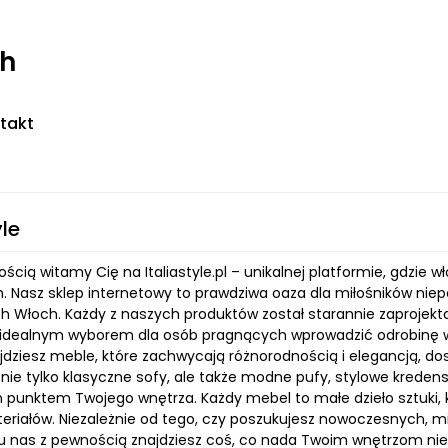
ch
takt
yle
ścią witamy Cię na Italiastyle.pl – unikalnej platformie, gdzie
. Nasz sklep internetowy to prawdziwa oaza dla miłośników niep
h Włoch. Każdy z naszych produktów został starannie zaprojekt
e idealnym wyborem dla osób pragnących wprowadzić odrobinę 
jdziesz meble, które zachwycają różnorodnością i elegancją, dos
ie tylko klasyczne sofy, ale także modne pufy, stylowe kredensy,
 punktem Twojego wnętrza. Każdy mebel to małe dzieło sztuki, kt
teriałów. Niezależnie od tego, czy poszukujesz nowoczesnych, m
u nas z pewnością znajdziesz coś, co nada Twoim wnętrzom nie