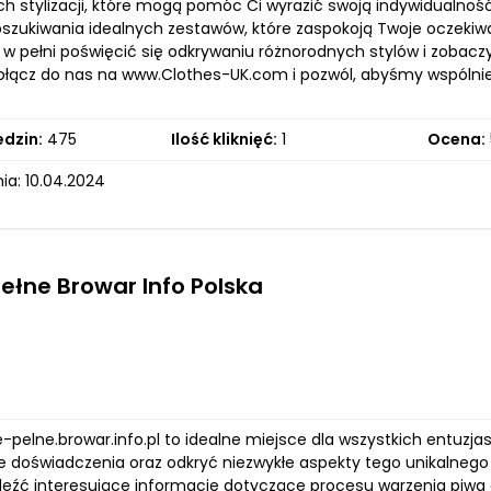
ch stylizacji, które mogą pomóc Ci wyrazić swoją indywidualność.
oszukiwania idealnych zestawów, które zaspokoją Twoje oczekiw
 w pełni poświęcić się odkrywaniu różnorodnych stylów i zobacz
dołącz do nas na www.Clothes-UK.com i pozwól, abyśmy wspólnie
edzin:
475
Ilość kliknięć:
1
Ocena:
ia: 10.04.2024
ełne Browar Info Polska
e-pelne.browar.info.pl to idealne miejsce dla wszystkich entuzj
e doświadczenia oraz odkryć niezwykłe aspekty tego unikalnego 
eźć interesujące informacje dotyczące procesu warzenia piwa or