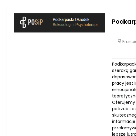
Podkarp
Francis
Podkarpack
szeroką ga
dopasowane
pracy jest
emocjonalny
teoretyczn
Oferujemy 
potrzeb i 
skuteczneg
informacje
przełamywan
lepsze jutro