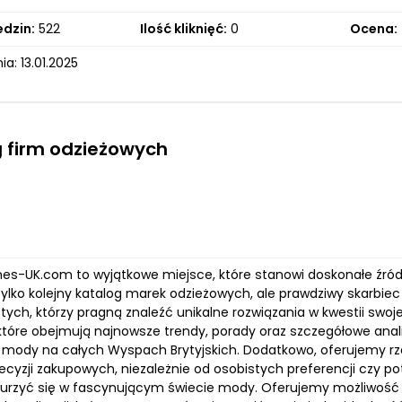
edzin:
522
Ilość kliknięć:
0
Ocena:
a: 13.01.2025
 firm odzieżowych
hes-UK.com to wyjątkowe miejsce, które stanowi doskonałe źródł
 tylko kolejny katalog marek odzieżowych, ale prawdziwy skarbiec
tych, którzy pragną znaleźć unikalne rozwiązania w kwestii swoje
 które obejmują najnowsze trendy, porady oraz szczegółowe anal
 mody na całych Wyspach Brytyjskich. Dodatkowo, oferujemy r
cyzji zakupowych, niezależnie od osobistych preferencji czy pot
urzyć się w fascynującym świecie mody. Oferujemy możliwość odk