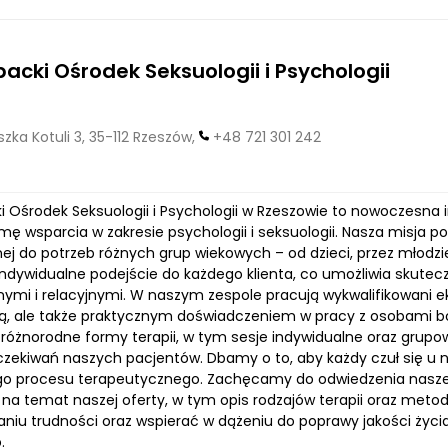
acki Ośrodek Seksuologii i Psychologii
zka Kotuli 3, 35-112 Rzeszów,
+48 721 301 242
i Ośrodek Seksuologii i Psychologii w Rzeszowie to nowoczesna i
mę wsparcia w zakresie psychologii i seksuologii. Nasza misja
j do potrzeb różnych grup wiekowych – od dzieci, przez młodz
 indywidualne podejście do każdego klienta, co umożliwia skute
mi i relacyjnymi. W naszym zespole pracują wykwalifikowani eks
ą, ale także praktycznym doświadczeniem w pracy z osobami bo
różnorodne formy terapii, w tym sesje indywidualne oraz grup
oczekiwań naszych pacjentów. Dbamy o to, aby każdy czuł się u
o procesu terapeutycznego. Zachęcamy do odwiedzenia naszej s
 na temat naszej oferty, w tym opis rodzajów terapii oraz meto
iu trudności oraz wspierać w dążeniu do poprawy jakości życia. 
.