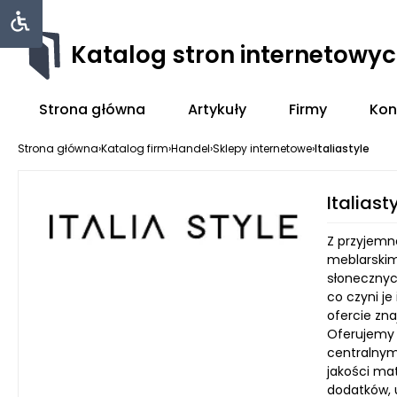
Katalog stron internetowy
Strona główna
Artykuły
Firmy
Kon
Strona główna
›
Katalog firm
›
Handel
›
Sklepy internetowe
›
Italiastyle
Italiast
Z przyjemno
meblarskim
słonecznyc
co czyni j
ofercie zna
Oferujemy n
centralnym
jakości ma
dodatków, 