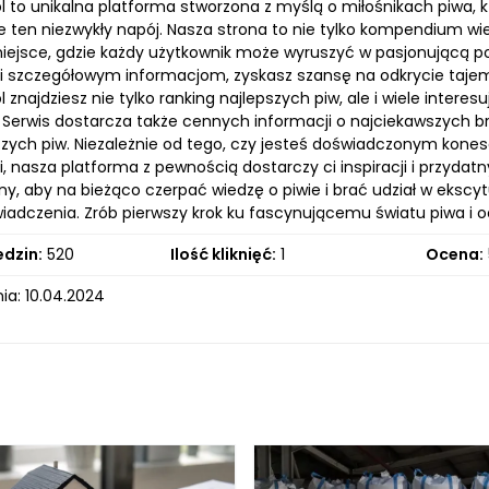
.pl to unikalna platforma stworzona z myślą o miłośnikach piw
uje ten niezwykły napój. Nasza strona to nie tylko kompendium 
miejsce, gdzie każdy użytkownik może wyruszyć w pasjonującą po
i szczegółowym informacjom, zyskasz szansę na odkrycie tajemni
pl znajdziesz nie tylko ranking najlepszych piw, ale i wiele inter
. Serwis dostarcza także cennych informacji o najciekawszych 
czych piw. Niezależnie od tego, czy jesteś doświadczonym kone
, nasza platforma z pewnością dostarczy ci inspiracji i przyd
ony, aby na bieżąco czerpać wiedzę o piwie i brać udział w eks
adczenia. Zrób pierwszy krok ku fascynującemu światu piwa i od
edzin:
520
Ilość kliknięć:
1
Ocena:
ia: 10.04.2024