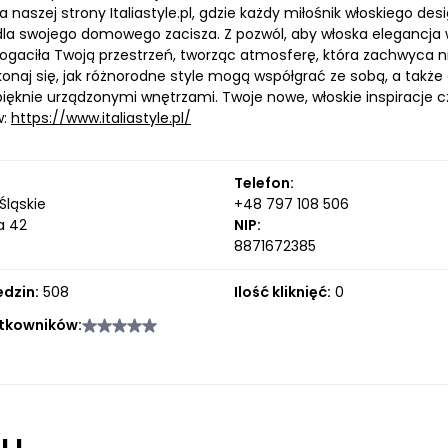
 naszej strony Italiastyle.pl, gdzie każdy miłośnik włoskiego de
dla swojego domowego zacisza. Z pozwól, aby włoska elegancja
ogaciła Twoją przestrzeń, tworząc atmosferę, która zachwyca ni
ekonaj się, jak różnorodne style mogą współgrać ze sobą, a takż
pięknie urządzonymi wnętrzami. Twoje nowe, włoskie inspiracje cz
w:
https://www.italiastyle.pl/
Telefon:
Śląskie
+48 797 108 506
a 42
NIP:
8871672385
edzin:
508
Ilość kliknięć:
0
tkowników:
łu