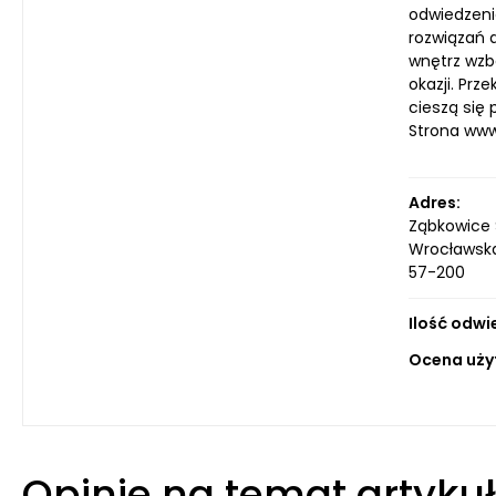
odwiedzenia
rozwiązań 
wnętrz wzb
okazji. Prz
cieszą się 
Strona ww
Adres:
Ząbkowice 
Wrocławsk
57-200
Ilość odwi
Ocena uży
Opinie na temat artyku