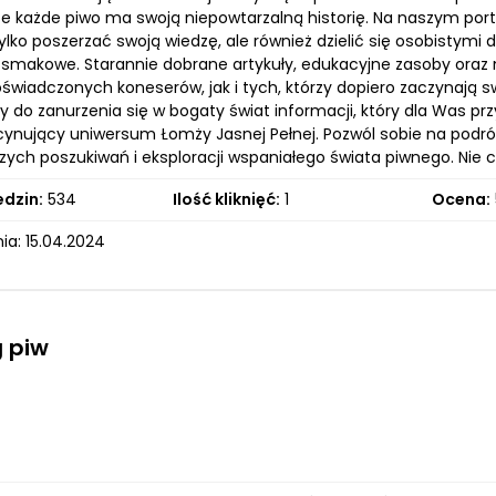
że każde piwo ma swoją niepowtarzalną historię. Na naszym porta
ylko poszerzać swoją wiedzę, ale również dzielić się osobistym
 smakowe. Starannie dobrane artykuły, edukacyjne zasoby oraz
świadczonych koneserów, jak i tych, którzy dopiero zaczynają
 do zanurzenia się w bogaty świat informacji, który dla Was p
cynujący uniwersum Łomży Jasnej Pełnej. Pozwól sobie na podró
zych poszukiwań i eksploracji wspaniałego świata piwnego. Nie c
edzin:
534
Ilość kliknięć:
1
Ocena:
ia: 15.04.2024
 piw