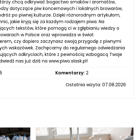
a, którzy chcą odkrywać bogactwo smaków i aromatów,
wiedzy dotyczące piw koncernowych i lokalnych browarów,
dróż po piwnej kulturze. Dzięki różnorodnym artykułom,
c, jakie kryją się za każdym rodzajem piwa. Na
esujących tekstów, które pomogą ci w zgłębianiu wiedzy o
browarach w Polsce oraz wprowadza w świat
serem, czy dopiero zaczynasz swoją przygodę z piwnymi
atnych wskazówek. Zachęcamy do regularnego odwiedzania
cytujących odkryciach, które z pewnością wzbogacą Twoje
wiedź nas już dziś na www.piwo.slask.pl!
5
Komentarzy:
2
Ostatnia wizyta: 07.08.2026