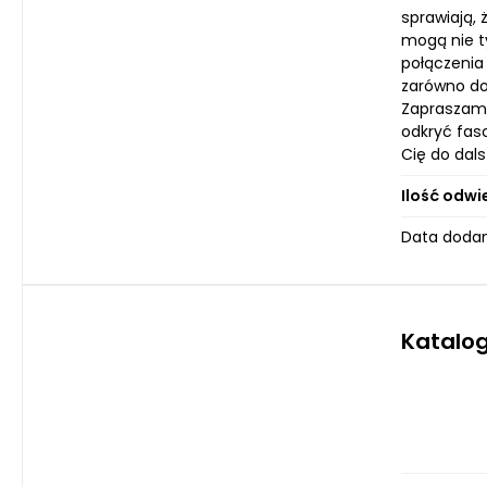
sprawiają, 
mogą nie t
połączenia
zarówno do
Zapraszamy
odkryć fas
Cię do dals
Ilość odwi
Data dodan
Katalog