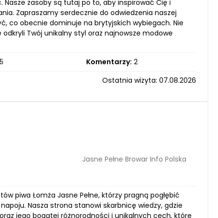
 Nasze zasoby są tutaj po to, aby inspirować Cię i
ania. Zapraszamy serdecznie do odwiedzenia naszej
yć, co obecnie dominuje na brytyjskich wybiegach. Nie
 odkryli Twój unikalny styl oraz najnowsze modowe
5
Komentarzy:
2
Ostatnia wizyta: 07.08.2026
Jasne Pełne Browar Info Polska
astów piwa Łomża Jasne Pełne, którzy pragną pogłębić
napoju. Nasza strona stanowi skarbnicę wiedzy, gdzie
az jego bogatej różnorodności i unikalnych cech, które