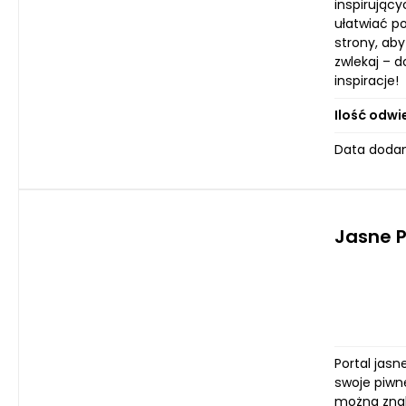
inspirujący
ułatwiać p
strony, aby
zwlekaj – 
inspiracje!
Ilość odwi
Data dodan
Jasne P
Portal jasn
swoje piwn
można znal