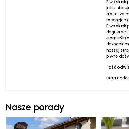
Piwo.slask
jakie ofer
ale także 
recenzjom 
Piwo.slask.
degustacji
rzemieślni
doznaniami
naszej str
piwne doświ
Ilość odwi
Data dodan
Nasze porady