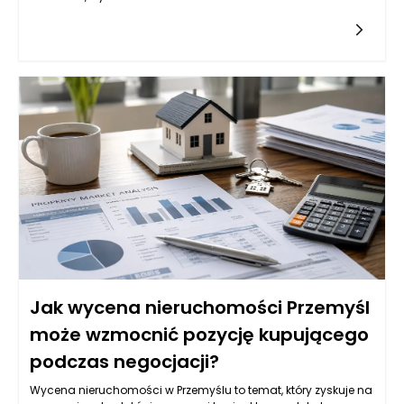
dla osób planujących zakup, sprzedaż lub inwestycje w
różnorodne lokalizacje. Wycena nie jest jednak prostym
zadaniem, ponieważ uwzględnia wiele czynników, w tym także
te, które mogą wpływać na zmniejszenie wartości
nieruchomości, takie jak zawilgocenie czy uszkodzenia
konstrukcyjne. Miasto Przemyśl, z jego unikatowymi walorami
architektonicznymi oraz lokalizacyjnymi, stawia przed
inwestorami i właścicielami nieruchomości konkretne
wyzwania. W artykule omówione zostaną aspekty wpływające
na wycenę mieszkań, domów, działek, a także znaczenie
profesjonalnej analizy w tym kontekście.
Jak wycena nieruchomości Przemyśl
może wzmocnić pozycję kupującego
podczas negocjacji?
Wycena nieruchomości w Przemyślu to temat, który zyskuje na