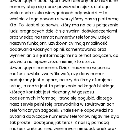
dzwoniących osób. Spamowe telefony oraz nieznane
numery stają się coraz powszechniejsze, dlatego
wiele osób szuka wiarygodnych odpowiedzi — to
właśnie z tego powodu stworzyliśmy naszą platformę.
Kto-To-Jest.pl to serwis, który ma na celu połączenie
ludzi pragnących dzielić się swoimi doświadczeniami
oraz wiedzą na temat numerów telefonów. Dzięki
naszym funkcjom, użytkownicy mają możliwość
dodawania własnych opinii, komentowania oraz
wymieniania się informacjami na temat połączeń, co
pozwala na lepsze zrozumienie, kto stoi za
dzwoniącym numerem. Dzięki naszemu wsparciu
możesz szybko zweryfikować, czy dany numer
podejrzany jest o spam, należy do firmy oferującej
usługi, a może jest to połączenie od kogoś bliskiego,
którego kontakt jest nieznany. W gąszczu
codziennych informacji łatwo się pogubić, dlatego
nasz serwis pełni rolę przewodnika w zawirowaniach
telefonicznych zagadek. Znalezienie odpowiedzi na
pytania dotyczące numerów telefonów nigdy nie było
tak proste i dostępne, jak teraz. Z naszą pomocą
możesz uniknąć nieprzyjemnych niespodzianek oraz