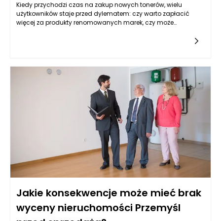
Kiedy przychodzi czas na zakup nowych tonerów, wielu
użytkowników staje przed dylematem: czy warto zapłacić
więcej za produkty renomowanych marek, czy może
zaryzykować i wybrać tańsze alternatywy? Przy pierwszym
spojrzeniu, tanie tonery mogą wydawać się idealnym
rozwiązaniem dla osób, które chcą zaoszczędzić. Jednak
często oszczędności te prowadzą do problemów, które mogą
przekroczyć początkowe koszty zakupu. Warto zrozumieć,
dlaczego tak się dzieje, aby uniknąć nieprzyjemnych
niespodzianek związanych z drukowaniem.
Jakie konsekwencje może mieć brak
wyceny nieruchomości Przemyśl