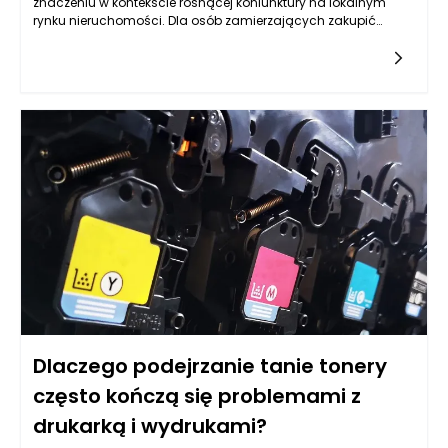
znaczeniu w kontekście rosnącej koniunktury na lokalnym
rynku nieruchomości. Dla osób zamierzających zakupić
mieszkanie, dom czy działkę, zrozumienie procesu wyceny
oraz jego wpływu na negocjacje może okazać się kluczowe.
Rzetelna ocena wartości nieruchomości dostarcza nie tylko
niezbędnych informacji do podejmowania świadomych
decyzji, ale również wzmacnia pozycję negocjacyjną
kupującego. W kontekście Przemyśla, gdzie różnorodność
oferty oraz specyfikacja rynku czynią wycenę jeszcze bardziej
istotną, warto zgłębić, jakie korzyści przynosi prawidłowo
przeprowadzona operacja szacunkowa.
Dlaczego podejrzanie tanie tonery
często kończą się problemami z
drukarką i wydrukami?