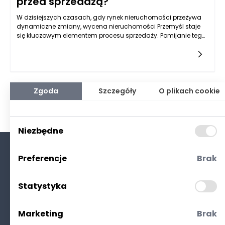
przed sprzedażą?
W dzisiejszych czasach, gdy rynek nieruchomości przeżywa
dynamiczne zmiany, wycena nieruchomości Przemyśl staje
się kluczowym elementem procesu sprzedaży. Pomijanie tego
kroku może prowadzić do szerokiego wachlarza negatywnych
konsekwencji zarówno dla sprzedawcy, jak i nabywcy. Przede
wszystkim, jedną z najistotniejszych wynika z niepewności, co
do rzeczywistej wartości nieruchomości. W przypadku braku
profesjonalnej wyceny, sprzedawcy mogą z niewiedzy
ustawić cenę zbyt nisko, co skutkuje utratą potencjalnych
Zgoda
Szczegóły
O plikach cookie
zysków. Z drugiej strony, zawyżona cena może zniechęcić
nabywców, prowadząc do przedłużającego się procesu
sprzedaży. W efekcie, brak wyceny skutkuje brakiem jasno
określonej wartości, co może negatywnie wpłynąć na cały
Niezbędne
proces transakcji.
Preferencje
Brak
O nas
Kontakt
Statystyka
Polityka prywatności
(RODO. Cookies)
Marketing
Brak