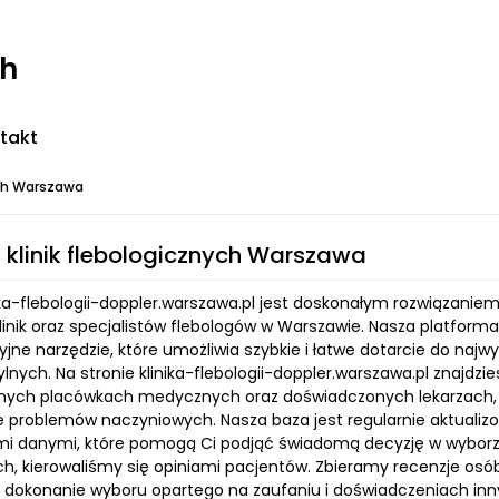
ch
takt
ych Warszawa
 klinik flebologicznych Warszawa
ika-flebologii-doppler.warszawa.pl jest doskonałym rozwiązaniem
inik oraz specjalistów flebologów w Warszawie. Nasza platforma 
jne narzędzie, które umożliwia szybkie i łatwe dotarcie do najw
lnych. Na stronie klinika-flebologii-doppler.warszawa.pl znajdz
ch placówkach medycznych oraz doświadczonych lekarzach, któr
ce problemów naczyniowych. Nasza baza jest regularnie aktuali
i danymi, które pomogą Ci podjąć świadomą decyzję w wyborze 
, kierowaliśmy się opiniami pacjentów. Zbieramy recenzje osób
 dokonanie wyboru opartego na zaufaniu i doświadczeniach inny