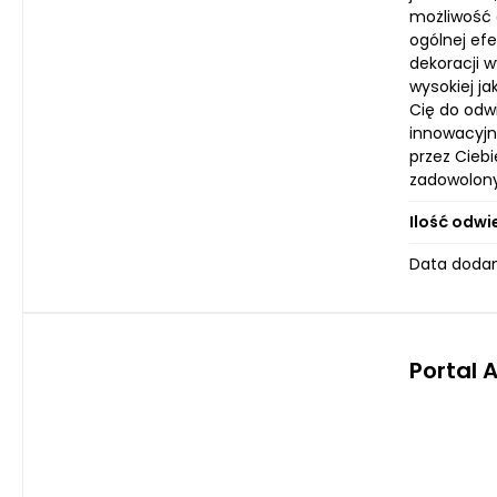
możliwość 
ogólnej ef
dekoracji 
wysokiej j
Cię do odw
innowacyjn
przez Ciebi
zadowolonyc
Ilość odwi
Data dodan
Portal 