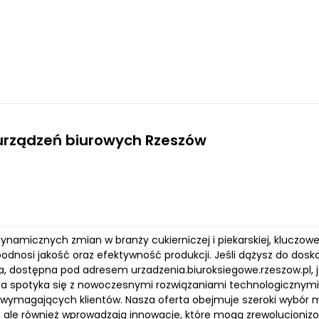
urządzeń biurowych Rzeszów
dynamicznych zmian w branży cukierniczej i piekarskiej, kluczo
odnosi jakość oraz efektywność produkcji. Jeśli dążysz do dosk
, dostępna pod adresem urzadzenia.biuroksiegowe.rzeszow.pl, je
ia spotyka się z nowoczesnymi rozwiązaniami technologicznymi
j wymagających klientów. Nasza oferta obejmuje szeroki wybór m
, ale również wprowadzają innowacje, które mogą zrewolucjoni