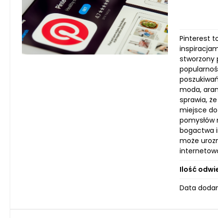
Pinterest 
inspiracjam
stworzony p
popularnoś
poszukiwań
moda, aranż
sprawia, że
miejsce do
pomysłów n
bogactwa in
może urozm
internetow
Ilość odwi
Data dodan