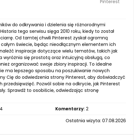
Pinterest
ików do odkrywania i dzielenia się różnorodnymi
Historia tego serwisu sięga 2010 roku, kiedy to został
ciarrę. Od tamtej chwili Pinterest zyskał ogromną
na całym świecie, będąc nieodłącznym elementem ich
aleźć inspiracje dotyczące wielu tematów, takich jak
 wyróżnia się prostotą oraz intuicyjną obsługą, co
ież organizować swoje zbiory inspiracji. To idealne
. Nie ma lepszego sposobu na poszukiwanie nowych
y Cię do odwiedzenia strony Pinterest, aby doświadczyć
 przedsięwzięć. Pozwól sobie na odkrycie, jak Pinterest
ły. Sprawdź to osobiście, odwiedzając stronę
4
Komentarzy:
2
Ostatnia wizyta: 07.08.2026