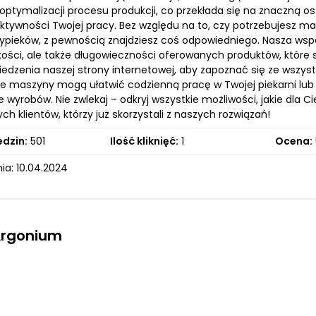
optymalizacji procesu produkcji, co przekłada się na znaczną 
ektywności Twojej pracy. Bez względu na to, czy potrzebujesz m
wypieków, z pewnością znajdziesz coś odpowiedniego. Nasza wsp
akości, ale także długowieczności oferowanych produktów, któr
iedzenia naszej strony internetowej, aby zapoznać się ze wszyst
e maszyny mogą ułatwić codzienną pracę w Twojej piekarni lub
e wyrobów. Nie zwlekaj – odkryj wszystkie możliwości, jakie dla C
h klientów, którzy już skorzystali z naszych rozwiązań!
edzin:
501
Ilość kliknięć:
1
Ocena:
ia: 10.04.2024
Argonium