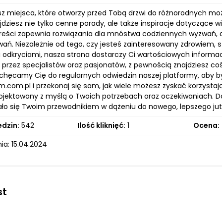
sz miejsca, które otworzy przed Tobą drzwi do różnorodnych moż
jdziesz nie tylko cenne porady, ale także inspiracje dotyczące
 treści zapewnia rozwiązania dla mnóstwa codziennych wyzwań, a
wań. Niezależnie od tego, czy jesteś zainteresowany zdrowiem, 
odkryciami, nasza strona dostarczy Ci wartościowych informacj
przez specjalistów oraz pasjonatów, z pewnością znajdziesz co
achęcamy Cię do regularnych odwiedzin naszej platformy, aby b
m.com.pl i przekonaj się sam, jak wiele możesz zyskać korzysta
rojektowany z myślą o Twoich potrzebach oraz oczekiwaniach. Do
ało się Twoim przewodnikiem w dążeniu do nowego, lepszego jut
edzin:
542
Ilość kliknięć:
1
Ocena:
ia: 15.04.2024
st