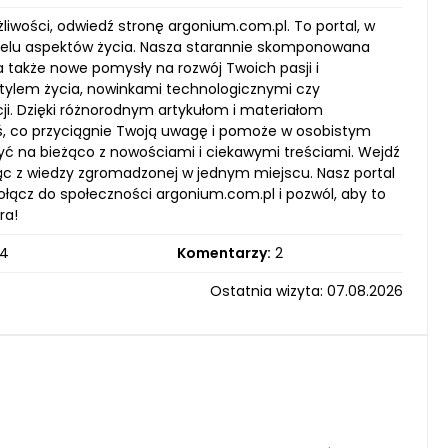
liwości, odwiedź stronę argonium.com.pl. To portal, w
 wielu aspektów życia. Nasza starannie skomponowana
 także nowe pomysły na rozwój Twoich pasji i
stylem życia, nowinkami technologicznymi czy
i. Dzięki różnorodnym artykułom i materiałom
ś, co przyciągnie Twoją uwagę i pomoże w osobistym
yć na bieżąco z nowościami i ciekawymi treściami. Wejdź
jąc z wiedzy zgromadzonej w jednym miejscu. Nasz portal
łącz do społeczności argonium.com.pl i pozwól, aby to
ra!
4
Komentarzy:
2
Ostatnia wizyta: 07.08.2026