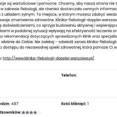
je są wartościowe i pomocne. Chcemy, aby nasza strona nie tyl
w zakresie flebologii, ale również dostarczała cennych informac
 z układem żylnym. To miejsce, w którym możesz zdobyć wied
woje zmartwienia zdrowotne. Klinika-flebologii-doppler.warszawa
ię doświadczeniami, co sprzyja budowaniu aktywnej i wspierające
bami w podobnej sytuacji wpływają na efektywność leczenia o
sz rekomendacji dotyczących sprawdzonych klinik oraz specjali
właśnie do Ciebie. Nie zwlekaj – odwiedź serwis klinika-flebologi
 z dostępu do niezawodnej opieki zdrowotnej, która pomoże Ci 
w:
http://www.klinika-flebologii-doppler.warszawa.pl/
Telefon:
edzin:
497
Ilość kliknięć:
1
tkowników: