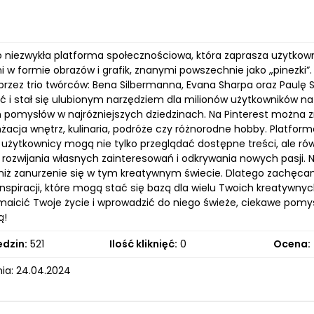
to niezwykła platforma społecznościowa, która zaprasza użytkown
i w formie obrazów i grafik, znanymi powszechnie jako „pinezki”. 
rzez trio twórców: Bena Silbermanna, Evana Sharpa oraz Paulę S
ć i stał się ulubionym narzędziem dla milionów użytkowników 
 pomysłów w najróżniejszych dziedzinach. Na Pinterest można zn
acja wnętrz, kulinaria, podróże czy różnorodne hobby. Platforma
 użytkownicy mogą nie tylko przeglądać dostępne treści, ale równ
 rozwijania własnych zainteresowań i odkrywania nowych pasji
iż zanurzenie się w tym kreatywnym świecie. Dlatego zachęcam
spiracji, które mogą stać się bazą dla wielu Twoich kreatywnych
aicić Twoje życie i wprowadzić do niego świeże, ciekawe pomys
ą!
edzin:
521
Ilość kliknięć:
0
Ocena:
ia: 24.04.2024