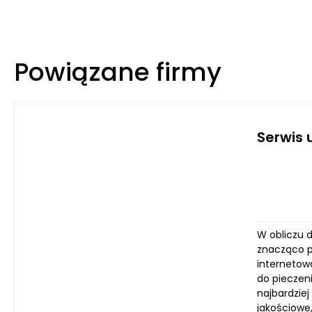
Powiązane firmy
Serwis 
W obliczu 
znacząco p
internetowa
do pieczen
najbardzie
jakościowe