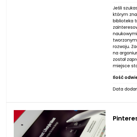
Jeśli szuka
którym zna
biblioteka
zaintereso
naukowymi 
tworzonym 
rozwoju. Z
na argoniu
został zap
miejsce st
Ilość odwi
Data dodan
Pintere