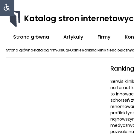
Katalog stron internetowy
Strona główna
Artykuły
Firmy
Kon
Strona główna
›
Katalog firm
›
Usługi
›
Opinie
›
Ranking klinik flebologiczn
Ranking
Serwis klin
na temat kl
to innowacy
schorzeń ży
renomowany
profilakty
najnowszym
medycznych
pozwala na