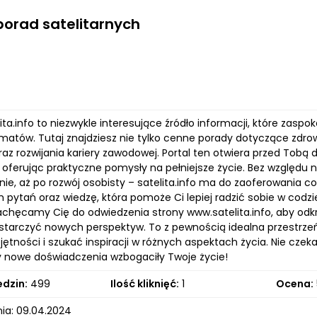
porad satelitarnych
lita.info to niezwykle interesujące źródło informacji, które zas
matów. Tutaj znajdziesz nie tylko cenne porady dotyczące zdrow
az rozwijania kariery zawodowej. Portal ten otwiera przed Tobą d
oferując praktyczne pomysły na pełniejsze życie. Bez względu n
ie, aż po rozwój osobisty – satelita.info ma do zaoferowania co
 pytań oraz wiedzę, która pomoże Ci lepiej radzić sobie w codzi
 Zachęcamy Cię do odwiedzenia strony www.satelita.info, aby od
ostarczyć nowych perspektyw. To z pewnością idealna przestrzeń
ętności i szukać inspiracji w różnych aspektach życia. Nie czeka
y nowe doświadczenia wzbogaciły Twoje życie!
edzin:
499
Ilość kliknięć:
1
Ocena:
ia: 09.04.2024