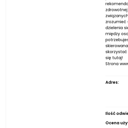
rekomendac
zdrowotnej 
związanych
zrozumieć s
dzielenia s
między oso
potrzebuje
skierowana 
skorzystać
się tutaj!
Strona ww
Adres:
Ilość odwi
Ocena uży