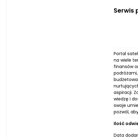
Serwis 
Portal sate
na wiele te
finansów or
podróżami, 
budżetowan
nurtujących
aspiracji.
wiedzę i d
swoje umiej
pozwól, ab
Ilość odwi
Data dodan