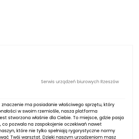
Serwis urządzeń biurowych Rzeszów
we znaczenie ma posiadanie właściwego sprzętu, który
onałości w swoim rzemiośle, nasza platforma
st stworzona właśnie dla Ciebie. To miejsce, gdzie pasja
, co pozwala na zaspokojenie oczekiwań nawet
aszyn, które nie tylko spełniają rygorystyczne normy
zować Twój warsztat. Dzięki naszym urządzeniom masz