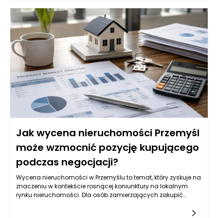
nieruchomości, takie jak zawilgocenie czy uszkodzenia
konstrukcyjne. Miasto Przemyśl, z jego unikatowymi walorami
architektonicznymi oraz lokalizacyjnymi, stawia przed
inwestorami i właścicielami nieruchomości konkretne
wyzwania. W artykule omówione zostaną aspekty wpływające
na wycenę mieszkań, domów, działek, a także znaczenie
profesjonalnej analizy w tym kontekście.
Jak wycena nieruchomości Przemyśl
może wzmocnić pozycję kupującego
podczas negocjacji?
Wycena nieruchomości w Przemyślu to temat, który zyskuje na
znaczeniu w kontekście rosnącej koniunktury na lokalnym
rynku nieruchomości. Dla osób zamierzających zakupić
mieszkanie, dom czy działkę, zrozumienie procesu wyceny
oraz jego wpływu na negocjacje może okazać się kluczowe.