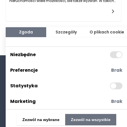
nieruchomości wiele możliwości, ale także wyzwań. W takich
sytuacjach kluczowe może okazać się zlecenie wyceny, która
nie tylko określi rynkową wartość danej nieruchomości, lecz
również dostarczy informacji niezbędnych w dalszych
negocjacjach cenowych. Warto zadać sobie pytanie, na
jakim etapie rozmów cenowych najlepiej przeprowadzić ten
proces. Wyważona decyzja w tej sprawie może znacznie
Zgoda
Szczegóły
O plikach cookie
wpłynąć na końcowy rezultat transakcji oraz na komfort stron
zaangażowanych w negocjacje.
Niezbędne
Preferencje
Brak
O nas
Kontakt
Statystyka
Polityka prywatności
(RODO. Cookies)
Marketing
Brak
Zezwól na wybrane
Zezwól na wszystkie