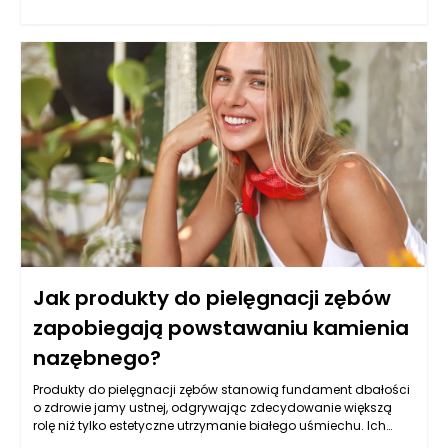
Rzetelna ocena wartości nieruchomości dostarcza nie tylko
niezbędnych informacji do podejmowania świadomych
decyzji, ale również wzmacnia pozycję negocjacyjną
kupującego. W kontekście Przemyśla, gdzie różnorodność
oferty oraz specyfikacja rynku czynią wycenę jeszcze bardziej
istotną, warto zgłębić, jakie korzyści przynosi prawidłowo
przeprowadzona operacja szacunkowa.
Jak produkty do pielęgnacji zębów
zapobiegają powstawaniu kamienia
nazębnego?
Produkty do pielęgnacji zębów stanowią fundament dbałości
o zdrowie jamy ustnej, odgrywając zdecydowanie większą
rolę niż tylko estetyczne utrzymanie białego uśmiechu. Ich
codzienne stosowanie umożliwia nie tylko skuteczne