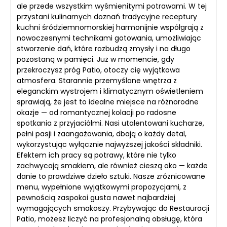
ale przede wszystkim wyśmienitymi potrawami. W tej
przystani kulinarnych doznań tradycyjne receptury
kuchni śródziemnomorskiej harmonijnie współgrają z
nowoczesnymi technikami gotowania, umożliwiając
stworzenie dań, które rozbudzą zmysły i na długo
pozostaną w pamięci. Już w momencie, gdy
przekroczysz próg Patio, otoczy cię wyjątkowa
atmosfera. Starannie przemyślane wnętrza z
eleganckim wystrojem i klimatycznym oświetleniem
sprawiają, że jest to idealne miejsce na różnorodne
okazje — od romantycznej kolacji po radosne
spotkania z przyjaciółmi. Nasi utalentowani kucharze,
pełni pasji i zaangażowania, dbają o każdy detal,
wykorzystując wyłącznie najwyższej jakości składniki.
Efektem ich pracy są potrawy, które nie tylko
zachwycają smakiem, ale również cieszą oko — każde
danie to prawdziwe dzieło sztuki. Nasze zróżnicowane
menu, wypełnione wyjątkowymi propozycjami, z
pewnością zaspokoi gusta nawet najbardziej
wymagających smakoszy. Przybywając do Restauracji
Patio, możesz liczyć na profesjonalną obsługę, która