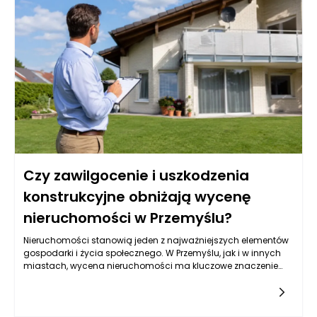
Czy zawilgocenie i uszkodzenia
konstrukcyjne obniżają wycenę
nieruchomości w Przemyślu?
Nieruchomości stanowią jeden z najważniejszych elementów
gospodarki i życia społecznego. W Przemyślu, jak i w innych
miastach, wycena nieruchomości ma kluczowe znaczenie
dla osób planujących zakup, sprzedaż lub inwestycje w
różnorodne lokalizacje. Wycena nie jest jednak prostym
zadaniem, ponieważ uwzględnia wiele czynników, w tym także
te, które mogą wpływać na zmniejszenie wartości