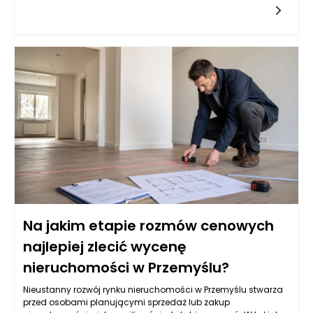
usuwanie płytki nazębnej, ale przede wszystkim zapobieganie
powstawaniu kamienia nazębnego. Ten zmineralizowany
osad, będący efektem odkładania się minerałów ze śliny na
nieoczyszczonych powierzchniach zębów, może prowadzić
do poważnych problemów zdrowotnych – od przewlekłego
zapalenia dziąseł, aż po choroby ogólnoustrojowe, w tym
schorzenia sercowo-naczyniowe. Regularne sięganie po
produkty do higieny jamy ustnej pozwala zredukować te
zagrożenia i utrzymać nie tylko zdrowe zęby, ale i całą jamę
ustną w doskonałej kondycji.
Na jakim etapie rozmów cenowych
najlepiej zlecić wycenę
nieruchomości w Przemyślu?
Nieustanny rozwój rynku nieruchomości w Przemyślu stwarza
przed osobami planującymi sprzedaż lub zakup