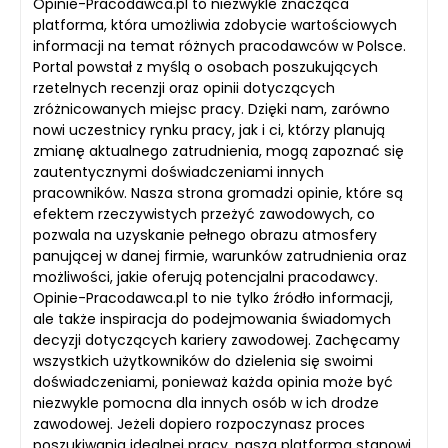
Opinie-Pracodawca.pl to niezwykle znacząca
platforma, która umożliwia zdobycie wartościowych
informacji na temat różnych pracodawców w Polsce.
Portal powstał z myślą o osobach poszukujących
rzetelnych recenzji oraz opinii dotyczących
zróżnicowanych miejsc pracy. Dzięki nam, zarówno
nowi uczestnicy rynku pracy, jak i ci, którzy planują
zmianę aktualnego zatrudnienia, mogą zapoznać się
zautentycznymi doświadczeniami innych
pracowników. Nasza strona gromadzi opinie, które są
efektem rzeczywistych przeżyć zawodowych, co
pozwala na uzyskanie pełnego obrazu atmosfery
panującej w danej firmie, warunków zatrudnienia oraz
możliwości, jakie oferują potencjalni pracodawcy.
Opinie-Pracodawca.pl to nie tylko źródło informacji,
ale także inspiracja do podejmowania świadomych
decyzji dotyczących kariery zawodowej. Zachęcamy
wszystkich użytkowników do dzielenia się swoimi
doświadczeniami, ponieważ każda opinia może być
niezwykle pomocna dla innych osób w ich drodze
zawodowej. Jeżeli dopiero rozpoczynasz proces
poszukiwania idealnej pracy, nasza platforma stanowi