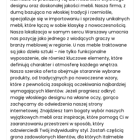
designu oraz doskonałej jakości mebli. Nasza firma, z
dumą bazująca na włoskiej tradycji i rzemiośle,
specjalizuje się w importowaniu i sprzedaży unikalnych
mebli, które łączą w sobie klasykę z nowoczesnością.
Nasza lokalizacja w samym sercu Warszawy umacnia
nas pozycję jako jednego z wiodących graczy w
branży meblowej w regionie. U nas meble traktowane
są jako dzieła sztuki – nie tylko funkcjonalne
wyposażenie, ale również kluczowe elementy, które
definiują charakter i atmosferę każdego wnętrza.
Nasza szeroka oferta obejmuje starannie wybrane
produkty, od tradycyjnych po nowoczesne wzory,
które z pewnością zaspokoją oczekiwania najbardziej
wymagających klientów. Jeżeli pragniesz odkryć
magię włoskiego designu na własne oczy, gorąco
zachęcamy do odwiedzenia naszej strony
internetowej. Znajdziesz tam bogaty wybór naszych
wyjątkowych mebli oraz inspiracje, które pomogą Ci w
zaaranżowaniu przestrzeni w sposób, który
odzwierciedli Twój indywidualny styl. Zostań częścią
grona zadowolonych klientów, dla których Italmeble