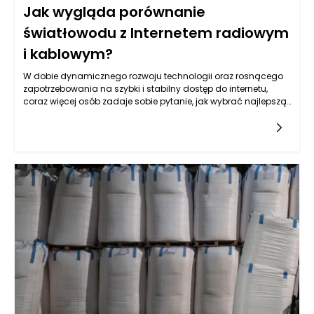
Jak wygląda porównanie
światłowodu z Internetem radiowym
i kablowym?
W dobie dynamicznego rozwoju technologii oraz rosnącego
zapotrzebowania na szybki i stabilny dostęp do internetu,
coraz więcej osób zadaje sobie pytanie, jak wybrać najlepszą
formę łącza internetowego. Światłowód, jako jedna z
najnowocześniejszych technologii, staje w opozycji do
tradycyjnych rozwiązań, takich jak internet radiowy czy
kablowy. Porównując te trzy rodzaje połączeń, kluczowymi
aspektami stają się nie tylko prędkość przesyłu danych, ale
także stabilność, dostępność, a także koszty związane z ich
użytkowaniem.