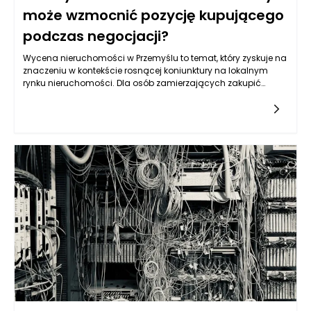
może wzmocnić pozycję kupującego
podczas negocjacji?
Wycena nieruchomości w Przemyślu to temat, który zyskuje na
znaczeniu w kontekście rosnącej koniunktury na lokalnym
rynku nieruchomości. Dla osób zamierzających zakupić
mieszkanie, dom czy działkę, zrozumienie procesu wyceny
oraz jego wpływu na negocjacje może okazać się kluczowe.
Rzetelna ocena wartości nieruchomości dostarcza nie tylko
niezbędnych informacji do podejmowania świadomych
decyzji, ale również wzmacnia pozycję negocjacyjną
kupującego. W kontekście Przemyśla, gdzie różnorodność
oferty oraz specyfikacja rynku czynią wycenę jeszcze bardziej
istotną, warto zgłębić, jakie korzyści przynosi prawidłowo
przeprowadzona operacja szacunkowa.