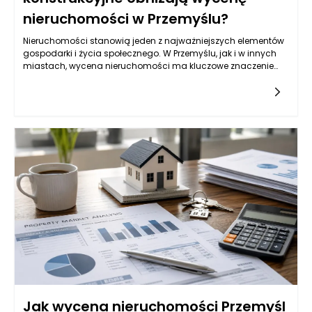
nieruchomości w Przemyślu?
Nieruchomości stanowią jeden z najważniejszych elementów
gospodarki i życia społecznego. W Przemyślu, jak i w innych
miastach, wycena nieruchomości ma kluczowe znaczenie
dla osób planujących zakup, sprzedaż lub inwestycje w
różnorodne lokalizacje. Wycena nie jest jednak prostym
zadaniem, ponieważ uwzględnia wiele czynników, w tym także
te, które mogą wpływać na zmniejszenie wartości
nieruchomości, takie jak zawilgocenie czy uszkodzenia
konstrukcyjne. Miasto Przemyśl, z jego unikatowymi walorami
architektonicznymi oraz lokalizacyjnymi, stawia przed
inwestorami i właścicielami nieruchomości konkretne
wyzwania. W artykule omówione zostaną aspekty wpływające
na wycenę mieszkań, domów, działek, a także znaczenie
profesjonalnej analizy w tym kontekście.
Jak wycena nieruchomości Przemyśl