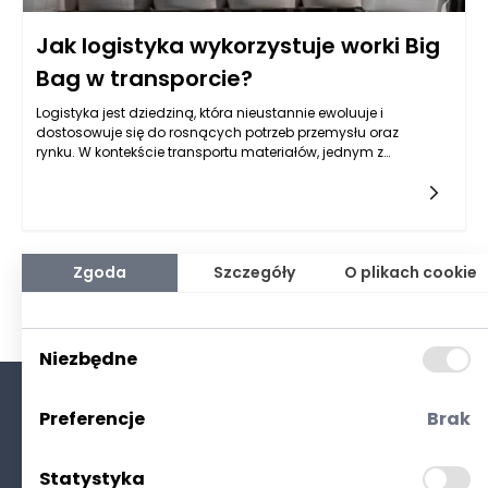
Jak logistyka wykorzystuje worki Big
Bag w transporcie?
Logistyka jest dziedziną, która nieustannie ewoluuje i
dostosowuje się do rosnących potrzeb przemysłu oraz
rynku. W kontekście transportu materiałów, jednym z
rozwiązań, które zdobyło dużą popularność, są worki Big
Bag. Te przestrzenne torby, wykorzystywane do
przechowywania, transportu i dystrybucji różnych produktów,
umożliwiają efektywniejsze zarządzanie łańcuchem dostaw.
Ich konstrukcja zapewnia nie tylko wygodę, ale także znaczną
oszczędność miejsca i pieniędzy, co czyni je istotnym
Zgoda
Szczegóły
O plikach cookie
elementem współczesnej logistyki.
Niezbędne
Preferencje
Brak
O nas
Kontakt
Statystyka