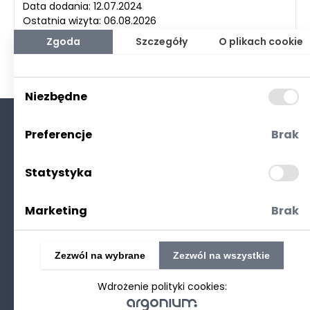
Data dodania: 12.07.2024
Ostatnia wizyta: 06.08.2026
Zgoda
Szczegóły
O plikach cookie
Niezbędne
Preferencje
Brak
O nas
Kontakt
Statystyka
Polityka prywatności
(RODO. Cookies)
Marketing
Brak
Zezwól na wybrane
Zezwól na wszystkie
Wdrożenie polityki cookies:
©2025 Realizacja
strony www
: Technetium.pl