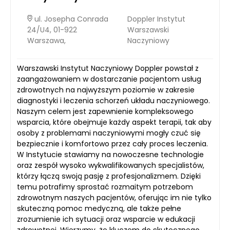
ul. Josepha Conrada
Doppler Instytut
24/U4, 01-922
Warszawski
Warszawa,
Naczyniowy
Warszawski Instytut Naczyniowy Doppler powstał z
zaangażowaniem w dostarczanie pacjentom usług
zdrowotnych na najwyższym poziomie w zakresie
diagnostyki i leczenia schorzeń układu naczyniowego.
Naszym celem jest zapewnienie kompleksowego
wsparcia, które obejmuje każdy aspekt terapii, tak aby
osoby z problemami naczyniowymi mogły czuć się
bezpiecznie i komfortowo przez cały proces leczenia.
W Instytucie stawiamy na nowoczesne technologie
oraz zespół wysoko wykwalifikowanych specjalistów,
którzy łączą swoją pasję z profesjonalizmem. Dzięki
temu potrafimy sprostać rozmaitym potrzebom
zdrowotnym naszych pacjentów, oferując im nie tylko
skuteczną pomoc medyczną, ale także pełne
zrozumienie ich sytuacji oraz wsparcie w edukacji
zdrowotnej. Wierzymy, że kluczem do skutecznego