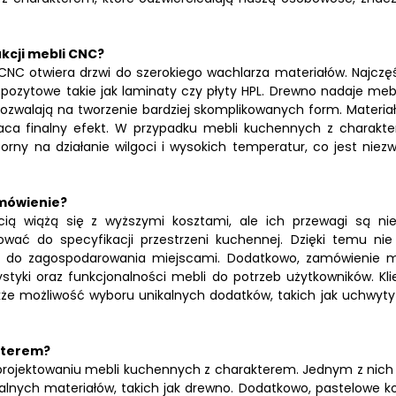
kcji mebli CNC?
NC otwiera drzwi do szerokiego wachlarza materiałów. Najczęś
mpozytowe takie jak laminaty czy płyty HPL. Drewno nadaje me
pozwalają na tworzenie bardziej skomplikowanych form. Materiał
a finalny efekt. W przypadku mebli kuchennych z charakt
porny na działanie wilgoci i wysokich temperatur, co jest niezw
amówienie?
 wiążą się z wyższymi kosztami, ale ich przewagi są ni
ować do specyfikacji przestrzeni kuchennej. Dzięki temu ni
 do zagospodarowania miejscami. Dodatkowo, zamówienie m
tyki oraz funkcjonalności mebli do potrzeb użytkowników. Klie
że możliwość wyboru unikalnych dodatków, takich jak uchwyty
kterem?
projektowaniu mebli kuchennych z charakterem. Jednym z nich 
ralnych materiałów, takich jak drewno. Dodatkowo, pastelowe ko