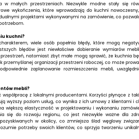
za w małych przestrzeniach. Niezwykle modne stały się rów
urowe wykończenia, które wprowadzają do kuchni nowoczesny,
dywidualnymi projektami wykonywanymi na zamówienie, co pozwal
 potrzebom.
iu kuchni?
charakterem, wiele osób popełnia błędy, które mogą negaty
ęstszych błędów jest niewłaściwe dobieranie wymiarów mebl
przestrzeń, natomiast zbyt małe mogą sprawić, że kuchnia bę
k przemyślanej organizacji przestrzeni roboczej, co może prowa
odpowiednie zaplanowanie rozmieszczenia mebli, uwzględni
entów mebli?
współpracę z lokalnymi producentami. Korzyści płynące z tak
rują wyższy poziom usług, co wynika z ich umowy z klientami i c
na większą elastyczność w projektowaniu i wykonaniu zamówie
nia się do rozwoju regionu, co jest niezwykle ważne dla zdr
w pozyskiwanych w okolicy, co zmniejsza ślad węglowy związa
rozumie potrzeby swoich klientów, co sprzyja tworzeniu unikal