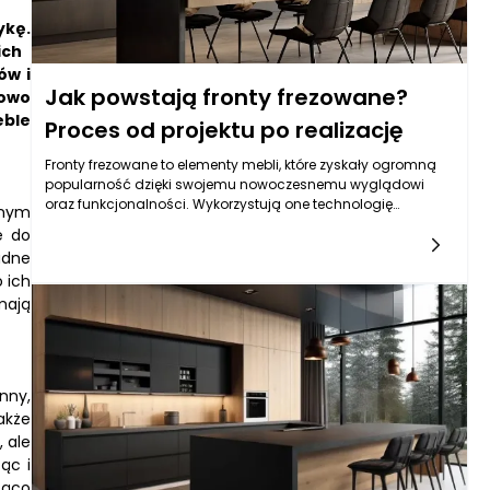
ykę.
ich
ów i
Jak powstają fronty frezowane?
sowo
eble
Proces od projektu po realizację
Fronty frezowane to elementy mebli, które zyskały ogromną
popularność dzięki swojemu nowoczesnemu wyglądowi
oraz funkcjonalności. Wykorzystują one technologię
jnym
frezowania, co pozwala na uzyskanie skomplikowanych
e do
kształtów oraz wzorów, które wyróżniają je na tle
adne
tradycyjnych rozwiązań. Proces ich powstawania jest
 ich
złożony i wymaga połączenia wiedzy technologicznej,
mają
artystycznej oraz pracy zespołowej. Warto przyjrzeć się, jak
dokładnie przebiega ten proces, od pomysłu na fronty
frezowane aż po ich finalną realizację.
nny,
akże
 ale
ąc i
ząco