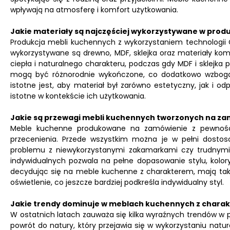
wpływają na atmosferę i komfort użytkowania.
Jakie materiały są najczęściej wykorzystywane w produ
Produkcja mebli kuchennych z wykorzystaniem technologii C
wykorzystywane są drewno, MDF, sklejka oraz materiały ko
ciepła i naturalnego charakteru, podczas gdy MDF i sklejka 
mogą być różnorodnie wykończone, co dodatkowo wzbogac
istotne jest, aby materiał był zarówno estetyczny, jak i od
istotne w kontekście ich użytkowania.
Jakie są przewagi mebli kuchennych tworzonych na z
Meble kuchenne produkowane na zamówienie z pewnością
przecenienia. Przede wszystkim można je w pełni dostos
problemu z niewykorzystanymi zakamarkami czy trudnymi
indywidualnych pozwala na pełne dopasowanie stylu, kolorys
decydując się na meble kuchenne z charakterem, mają tak
oświetlenie, co jeszcze bardziej podkreśla indywidualny styl.
Jakie trendy dominuje w meblach kuchennych z chara
W ostatnich latach zauważa się kilka wyraźnych trendów w 
powrót do natury, który przejawia się w wykorzystaniu natu