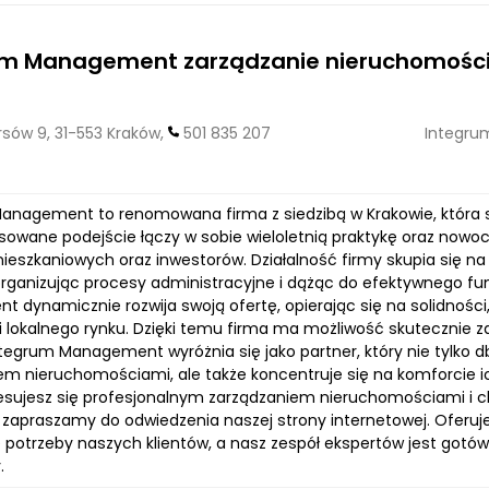
um Management zarządzanie nieruchomośc
sów 9, 31-553 Kraków,
501 835 207
Integru
anagement to renomowana firma z siedzibą w Krakowie, która s
sowane podejście łączy w sobie wieloletnią praktykę oraz nowoc
ieszkaniowych oraz inwestorów. Działalność firmy skupia się n
organizując procesy administracyjne i dążąc do efektywnego fu
 dynamicznie rozwija swoją ofertę, opierając się na solidności
 lokalnego rynku. Dzięki temu firma ma możliwość skutecznie 
ntegrum Management wyróżnia się jako partner, który nie tylko 
em nieruchomościami, ale także koncentruje się na komforcie i
eresujesz się profesjonalnym zarządzaniem nieruchomościami i
 zapraszamy do odwiedzenia naszej strony internetowej. Oferuje
 potrzeby naszych klientów, a nasz zespół ekspertów jest gotó
.