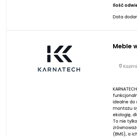
Ilość odwi
Data dodan
Meble 
Kazimi
KARNATECH 
funkcjonal
idealne do
montażu sy
ekologię, d
To nie tyl
zrównoważo
(BMS), a i