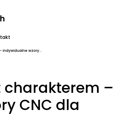
ch
takt
 indywidualne wzory...
z charakterem –
ry CNC dla