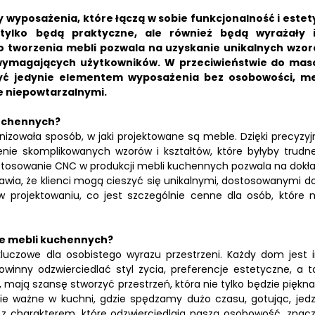
yposażenia, które łączą w sobie funkcjonalność i estet
 tylko będą praktyczne, ale również będą wyrażały 
 tworzenia mebli pozwala na uzyskanie unikalnych wzor
 wymagających użytkowników.
W przeciwieństwie do ma
być jedynie elementem wyposażenia bez osobowości, m
e niepowtarzalnymi.
kuchennych?
izowała sposób, w jaki projektowane są meble. Dzięki precyzy
e skomplikowanych wzorów i kształtów, które byłyby trudn
astosowanie CNC w produkcji mebli kuchennych pozwala na dokł
awia, że klienci mogą cieszyć się unikalnymi, dostosowanymi do
projektowaniu, co jest szczególnie cenne dla osób, które 
ze mebli kuchennych?
uczowe dla osobistego wyrazu przestrzeni. Każdy dom jest i
inny odzwierciedlać styl życia, preferencje estetyczne, a t
 mają szansę stworzyć przestrzeń, która nie tylko będzie piękna,
ie ważne w kuchni, gdzie spędzamy dużo czasu, gotując, jedz
e z charakterem, które odzwierciedlają naszą osobowość, znac