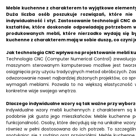
Meble kuchenne z charakterem to wyjątkowe elementy w
Duża liczba osób poszukuje rozwiązań, które nie
indywidualność i styl.
Zastosowanie technologii CNC do
kształtów, które doskonale odpowiadają potrzebom
produkowanych mebli, które nierzadko wydają się 
kuchenne z charakterem mają w sobie duszę, co czyni j
Jak technologia CNC wpływa na projektowanie mebli 
Technologia CNC (Computer Numerical Control) zrewolucjon
maszynom sterowanym komputerowo możliwe jest tworzeni
osiągnięcia przy użyciu tradycyjnych metod obróbczych. Z
odwzorowanie nawet najbardziej złożonych projektów, co spr
wymagań meblami. Pozwala to na większą elastyczność w 
konkretne wizje swojego wnętrza.
Dlaczego indywidualne wzory są tak ważne przy wybor
Indywidualne wzory mebli kuchennych z charakterem są kl
podobnie jak gusta jego mieszkańców. Meble kuchenne pow
funkcjonalność. Osoby, które decydują się na unikalne wzory,
również w pełni dostosowana do ich potrzeb. To szczególn
spotykając się z rodziną oraz przyjaciółmi. Meble kuchenn