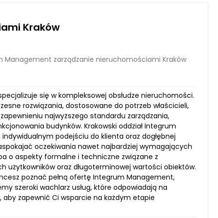
iami Kraków
m Management zarządzanie nieruchomościami Kraków
pecjalizuje się w kompleksowej obsłudze nieruchomości.
zesne rozwiązania, dostosowane do potrzeb właścicieli,
a zapewnieniu najwyższego standardu zarządzania,
nkcjonowania budynków. Krakowski oddział Integrum
, indywidualnym podejściu do klienta oraz dogłębnej
zaspokajać oczekiwania nawet najbardziej wymagających
dba o aspekty formalne i techniczne związane z
ch użytkowników oraz długoterminowej wartości obiektów.
 chcesz poznać pełną ofertę Integrum Management,
my szeroki wachlarz usług, które odpowiadają na
w, aby zapewnić Ci wsparcie na każdym etapie