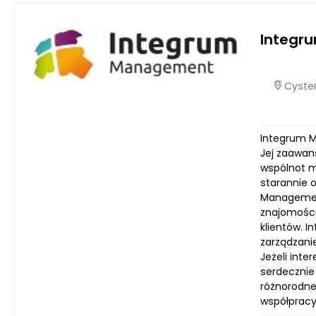
Integr
Cyster
Integrum M
Jej zaawan
wspólnot m
starannie 
Management
znajomości
klientów. I
zarządzani
Jeżeli int
serdecznie
różnorodne
współpracy