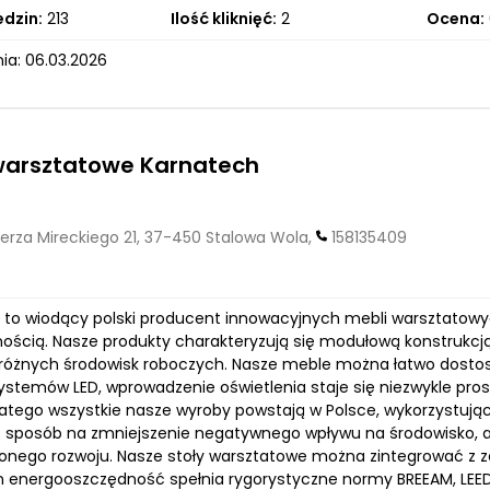
edzin:
213
Ilość kliknięć:
2
Ocena:
ia: 06.03.2026
warsztatowe Karnatech
erza Mireckiego 21, 37-450 Stalowa Wola,
158135409
to wiodący polski producent innowacyjnych mebli warsztatowyc
nością. Nasze produkty charakteryzują się modułową konstrukcją 
 różnych środowisk roboczych. Nasze meble można łatwo dostos
stemów LED, wprowadzenie oświetlenia staje się niezwykle pro
latego wszystkie nasze wyroby powstają w Polsce, wykorzystując 
ko sposób na zmniejszenie negatywnego wpływu na środowisko,
nego rozwoju. Nasze stoły warsztatowe można zintegrować 
ch energooszczędność spełnia rygorystyczne normy BREEAM, LEED