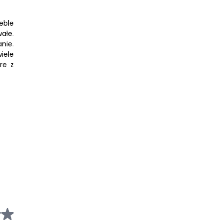
eble
ałe.
nie.
iele
re z