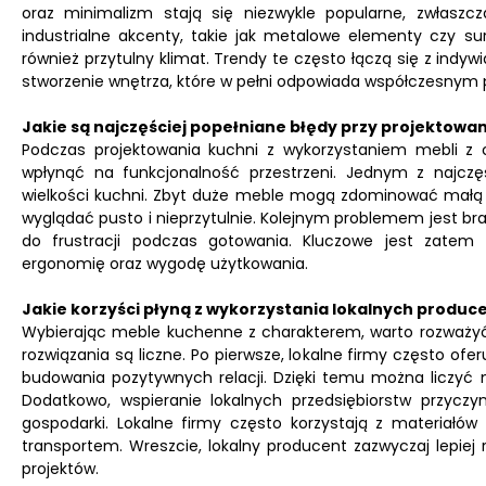
oraz minimalizm stają się niezwykle popularne, zwłaszc
industrialne akcenty, takie jak metalowe elementy czy s
również przytulny klimat. Trendy te często łączą się z in
stworzenie wnętrza, które w pełni odpowiada współczesnym
Jakie są najczęściej popełniane błędy przy projektowan
Podczas projektowania kuchni z wykorzystaniem mebli z 
wpłynąć na funkcjonalność przestrzeni. Jednym z najcz
wielkości kuchni. Zbyt duże meble mogą zdominować małą 
wyglądać pusto i nieprzytulnie. Kolejnym problemem jest bra
do frustracji podczas gotowania. Kluczowe jest zatem 
ergonomię oraz wygodę użytkowania.
Jakie korzyści płyną z wykorzystania lokalnych produc
Wybierając meble kuchenne z charakterem, warto rozważyć 
rozwiązania są liczne. Po pierwsze, lokalne firmy często ofe
budowania pozytywnych relacji. Dzięki temu można liczyć 
Dodatkowo, wspieranie lokalnych przedsiębiorstw przyczy
gospodarki. Lokalne firmy często korzystają z materiałó
transportem. Wreszcie, lokalny producent zazwyczaj lepiej 
projektów.