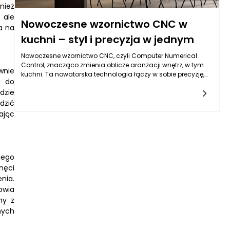
nież
 ale
Nowoczesne wzornictwo CNC w
a na
kuchni – styl i precyzja w jednym
Nowoczesne wzornictwo CNC, czyli Computer Numerical
Control, znacząco zmienia oblicze aranżacji wnętrz, w tym
wnie
kuchni. Ta nowatorska technologia łączy w sobie precyzję,
i do
estetykę i funkcjonalność, co sprawia, że jest idealnym
dzie
rozwiązaniem dla nowoczesnych przestrzeni
kuchennych. Wykorzystanie maszyn CNC pozwala na
dzić
tworzenie skomplikowanych form, które nie byłyby możliwe
ając
do osiągnięcia za pomocą tradycyjnych metod
rzemieślniczych. Dzięki temu, w kuchniach pojawiają się
unikalne meble i akcesoria, które nie tylko wzbudzają
zainteresowanie swoim designem, ale również doskonale
iego
odpowiadają na potrzeby ich użytkowników. Szeroka gama
materiałów, jakie można przetwarzać za pomocą
hęci
technologii CNC, sprawia, że architekci i projektanci mogą w
nia.
pełni wykorzystać swoje pomysły. Z tego powodu
owia
nowoczesne wzornictwo CNC staje się niewątpliwie istotnym
ny z
elementem w projektowaniu funkcjonalnych i estetycznych
nych
kuchni.