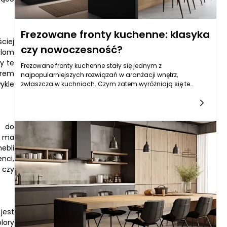
Frezowane fronty kuchenne: klasyka
ciej
czy nowoczesność?
blom
y te
Frezowane fronty kuchenne stały się jednym z
erem
najpopularniejszych rozwiązań w aranżacji wnętrz,
ykle
zwłaszcza w kuchniach. Czym zatem wyróżniają się te
elementy i dlaczego zdobyły tak dużą popularność? Przede
wszystkim charakteryzują się one wysoką estetyką oraz
wytrzymałością, co czyni je idealnym wyborem dla osób
ceniących zarówno styl, jak i funkcjonalność. Frezowanie
e do
polega na wycinaniu wzorów w obszarze frontów
e ma
meblowych, co pozwala uzyskać różnorodne efekty wizualne
ebli
i dopasować je do różnych stylów
aranżacyjnych. Niezależnie od tego, czy preferujesz klasykę,
nci,
czy nowoczesne rozwiązania, frezowane fronty kuchenne
 czy
dostosowują się do Twoich potrzeb i wymagających
gustów.
jest
lory