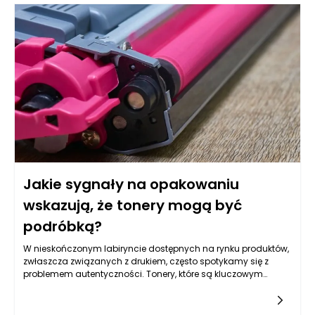
Jakie sygnały na opakowaniu
wskazują, że tonery mogą być
podróbką?
W nieskończonym labiryncie dostępnych na rynku produktów,
zwłaszcza związanych z drukiem, często spotykamy się z
problemem autentyczności. Tonery, które są kluczowym
komponentem funkcjonowania drukarek laserowych, są
jednym z najczęściej podrabianych produktów. Właściwe
rozpoznawanie sygnałów wskazujących na podróbki w