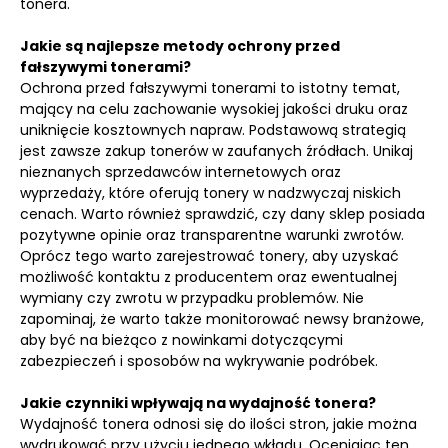
tonera.
Jakie są najlepsze metody ochrony przed
fałszywymi tonerami?
Ochrona przed fałszywymi tonerami to istotny temat,
mający na celu zachowanie wysokiej jakości druku oraz
uniknięcie kosztownych napraw. Podstawową strategią
jest zawsze zakup tonerów w zaufanych źródłach. Unikaj
nieznanych sprzedawców internetowych oraz
wyprzedaży, które oferują tonery w nadzwyczaj niskich
cenach. Warto również sprawdzić, czy dany sklep posiada
pozytywne opinie oraz transparentne warunki zwrotów.
Oprócz tego warto zarejestrować tonery, aby uzyskać
możliwość kontaktu z producentem oraz ewentualnej
wymiany czy zwrotu w przypadku problemów. Nie
zapominaj, że warto także monitorować newsy branżowe,
aby być na bieżąco z nowinkami dotyczącymi
zabezpieczeń i sposobów na wykrywanie podróbek.
Jakie czynniki wpływają na wydajność tonera?
Wydajność tonera odnosi się do ilości stron, jakie można
wydrukować przy użyciu jednego wkładu. Oceniając ten