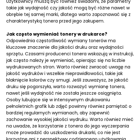
Użytkownicy muszą być również świadomi, że parametry
takie jak wydajność czy jakość mogą być różne nawet w
obrębie tej samej marki, dlatego warto zapoznawać się z
charakterystyką tonera przed jego zakupem.
Jak często wymieniać tonery w drukarce?
Odpowiednia częstotliwość wymiany tonerów ma
kluczowe znaczenie dla jakości druku oraz wydajności
sprzętu. Czasami producenci tonera wskazują w instrukcji,
jak często należy je wymieniać, opierając się na liczbie
wydrukowanych stron. Warto również zwracać uwagę na
jakość wydruków i wszelkie nieprawidłowości, takie jak
blaknięcie kolorów czy smugi. Jeśli zauważysz, że jakość
druku się pogorszyła, warto rozważyć wymianę tonera,
nawet jeśli wydajność nie została jeszcze osiągnięta.
Osoby lubujące się w intensywnym drukowaniu
pełnoletnich grafik lub zdjęć powinny również pamiętać o
bardziej regularnych wymianach, aby zapewnić
zachowanie wysokiej jakości wydruku. Warto również mieć
na uwadze, że korzystanie z tonera do jego wyczerpania
może prowadzić do uszkodzenia drukarki, co nie jest
korzystne ani z perspektywy codziennego użytkowania,