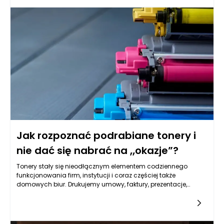
opakowaniach tonerów może zaoszczędzić nie tylko
pieniądze, ale również czas oraz problemy związane z niską
jakością wydruku.
Jak rozpoznać podrabiane tonery i
nie dać się nabrać na „okazje”?
Tonery stały się nieodłącznym elementem codziennego
funkcjonowania firm, instytucji i coraz częściej także
domowych biur. Drukujemy umowy, faktury, prezentacje,
materiały szkoleniowe czy prace dyplomowe i często
zakładamy, że tonery „po prostu działają”. Tymczasem od
jakości tonerów zależy nie tylko wygląd wydruków, ale też
żywotność drukarki, bezpieczeństwo pracy oraz realne koszty