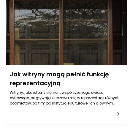
eksploatacji w dłuższej perspektywie. Na rynku pojawia się
coraz więcej ofert ekstremalnie tanich produktów, które kuszą
ceną, ale niosą ze sobą ryzyko – to właśnie tonery, które mogą
być podrabiane, źle przechowywane lub wyprodukowane z
użyciem nieodpowiednich surowców. Świadomy użytkownik,
zanim doda tonery do koszyka, zadaje sobie kilka pytań: kto je
produkuje, czy są odpowiednio oznaczone, skąd pochodzą i
jakie opinie mają inni klienci. Warto traktować tonery nie jak
przypadkowy zakup biurowy, ale jak inwestycję w
niezawodność sprzętu i spokój w codziennej pracy. Im więcej
wiemy o tym, jak rozpoznawać rzetelne tonery, tym łatwiej
uniknąć kosztownych pomyłek i niepotrzebnych nerwów.
Jak witryny mogą pełnić funkcję
reprezentacyjną
Witryny, jako istotny element współczesnego świata
cyfrowego, odgrywają kluczową rolę w reprezentacji różnych
podmiotów, od firm po instytucje kulturowe. Ich głównym
zadaniem jest prezentowanie informacji oraz budowanie
tożsamości wizualnej, która odzwierciedla wartości i wizję
określonego podmiotu. Dzięki odpowiedniej koncepcji
graficznej i ergonomicznej nawigacji, witryny mogą
skutecznie przyciągać uwagę użytkowników, tworząc z nimi