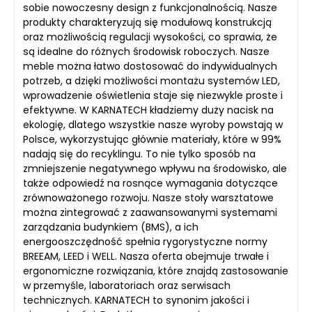
sobie nowoczesny design z funkcjonalnością. Nasze
produkty charakteryzują się modułową konstrukcją
oraz możliwością regulacji wysokości, co sprawia, że
są idealne do różnych środowisk roboczych. Nasze
meble można łatwo dostosować do indywidualnych
potrzeb, a dzięki możliwości montażu systemów LED,
wprowadzenie oświetlenia staje się niezwykle proste i
efektywne. W KARNATECH kładziemy duży nacisk na
ekologię, dlatego wszystkie nasze wyroby powstają w
Polsce, wykorzystując głównie materiały, które w 99%
nadają się do recyklingu. To nie tylko sposób na
zmniejszenie negatywnego wpływu na środowisko, ale
także odpowiedź na rosnące wymagania dotyczące
zrównoważonego rozwoju. Nasze stoły warsztatowe
można zintegrować z zaawansowanymi systemami
zarządzania budynkiem (BMS), a ich
energooszczędność spełnia rygorystyczne normy
BREEAM, LEED i WELL. Nasza oferta obejmuje trwałe i
ergonomiczne rozwiązania, które znajdą zastosowanie
w przemyśle, laboratoriach oraz serwisach
technicznych. KARNATECH to synonim jakości i