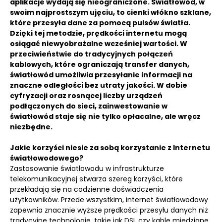
aplikacje wydają się nieograniczone. Światłowód, w
swoim najprostszym ujęciu, to cienki włókno szklane,
które przesyła dane za pomocą pulsów światła.
Dzięki tej metodzie, prędkości internetu mogą
osiągać niewyobrażalne wcześniej wartości. W
przeciwieństwie do tradycyjnych połączeń
kablowych, które ograniczają transfer danych,
światłowód umożliwia przesyłanie informacji na
znaczne odległości bez utraty jakości. W dobie
cyfryzacji oraz rosnącej liczby urządzeń
podłączonych do sieci, zainwestowanie w
światłowód staje się nie tylko opłacalne, ale wręcz
niezbędne.
Jakie korzyści niesie za sobą korzystanie z Internetu
światłowodowego?
Zastosowanie światłowodu w infrastrukturze
telekomunikacyjnej stwarza szereg korzyści, które
przekładają się na codzienne doświadczenia
użytkowników. Przede wszystkim, internet światłowodowy
zapewnia znacznie wyższe prędkości przesyłu danych niż
tradycyjne technologie, takie jak DSL czy kable miedziane.