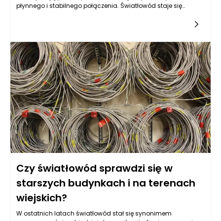
płynnego i stabilnego połączenia. Światłowód staje się
rozwiązaniem, które nie tylko spełnia, ale również przewyższa
oczekiwania w zakresie jakości i szybkości. Dzięki technologii
światłowodowej domy użytkowników mogą cieszyć się
niezrównaną prędkością przesyłu danych, co jest kluczowe w
dobie streamingu i pracy zdalnej. Światłowód umożliwia
jednoczesne korzystanie z wielu różnych urządzeń, takich jak
smartfony, tablety, telewizory, a także komputery, bez obawy o
spadek jakości połączenia.
Czy światłowód sprawdzi się w
starszych budynkach i na terenach
wiejskich?
W ostatnich latach światłowód stał się synonimem