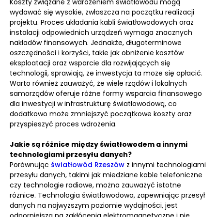
Koszty związane z wdrożeniem światłowodu mogą
wydawać się wysokie, zwłaszcza na początku realizacji
projektu. Proces układania kabli światłowodowych oraz
instalacji odpowiednich urządzeń wymaga znacznych
nakładów finansowych. Jednakże, długoterminowe
oszczędności i korzyści, takie jak obniżenie kosztów
eksploatacji oraz wsparcie dla rozwijających się
technologii, sprawiają, że inwestycja ta może się opłacić.
Warto również zauważyć, że wiele rządów i lokalnych
samorządów oferuje różne formy wsparcia finansowego
dla inwestycji w infrastrukturę światłowodową, co
dodatkowo może zmniejszyć początkowe koszty oraz
przyspieszyć proces wdrożenia.
Jakie są różnice między światłowodem a innymi
technologiami przesyłu danych?
Porównując
światłowód Rzeszów
z innymi technologiami
przesyłu danych, takimi jak miedziane kable telefoniczne
czy technologie radiowe, można zauważyć istotne
różnice. Technologia światłowodowa, zapewniając przesył
danych na najwyższym poziomie wydajności, jest
odporniejsza na zakłócenia elektromagnetyczne i nie