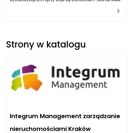
osób koncentruje się wyłącznie na widocznych kosztach
związanych z abonamentem oraz samą instalacją, ignorując
szereg ukrytych wydatków, które mogą znacznie zwiększyć
całkowitą cenę korzystania z tej nowoczesnej
technologii. Warto zatem przyjrzeć się poszczególnym
aspektom finansowym związanym z instalacją i
użytkowaniem internetu światłowodowego.
Strony w katalogu
Integrum Management zarządzanie
nieruchomościami Kraków