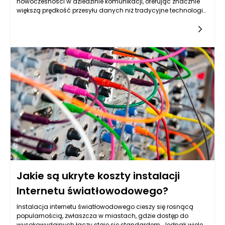
nowoczesności w dziedzinie komunikacji, oferując znacznie
większą prędkość przesyłu danych niż tradycyjne technologie,
takie jak ADSL czy kablówka. Wprowadzenie światłowodowych
łączy do starszych budynków oraz na tereny wiejskie rodzi
jednak liczne pytania o efektywność tej technologii w
miejscach, które nie były pierwotnie stworzony dla
nowoczesnych rozwiązań telekomunikacyjnych. Warto
przyjrzeć się, jak światłowód sprawdza się w takim kontekście.
Jakie są ukryte koszty instalacji
Internetu światłowodowego?
Instalacja internetu światłowodowego cieszy się rosnącą
popularnością, zwłaszcza w miastach, gdzie dostęp do
wysokowydajnych łączy staje się standardem. Jednak wiele