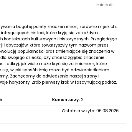
Imiennik
krywania bogatej palety znaczeń imion, zarówno męskich,
a intrygujących historii, które kryją się za każdym
h kontekstach kulturowych i historycznych. Przeglądając
cji i obyczajów, które towarzyszyły tym nazwom przez
ewolucję popularności oraz zmieniające się znaczenia w
a dla swojego dziecka, czy chcesz zgłębić znaczenie
s i odkryj, jak wiele może kryć się za imieniem, które
ć się, w jaki sposób imię może być odzwierciedleniem
wiemy. Zachęcamy do odwiedzenia naszej strony i
woje horyzonty. Zrób pierwszy krok w fascynującą podróż,
5
Komentarzy:
2
Ostatnia wizyta: 06.08.2026