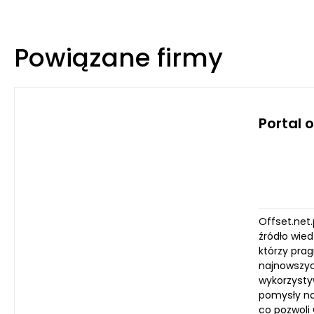
Powiązane firmy
Portal 
Offset.net.
źródło wied
którzy pra
najnowszyc
wykorzysty
pomysły na
co pozwoli 