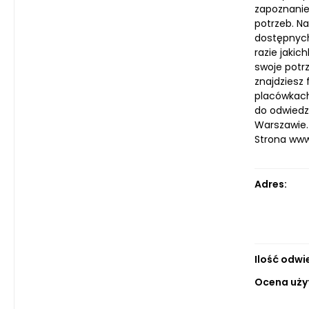
zapoznanie
potrzeb. N
dostępnych 
razie jakic
swoje potrz
znajdziesz
placówkach,
do odwiedz
Warszawie. 
Strona ww
Adres:
Ilość odwi
Ocena uży