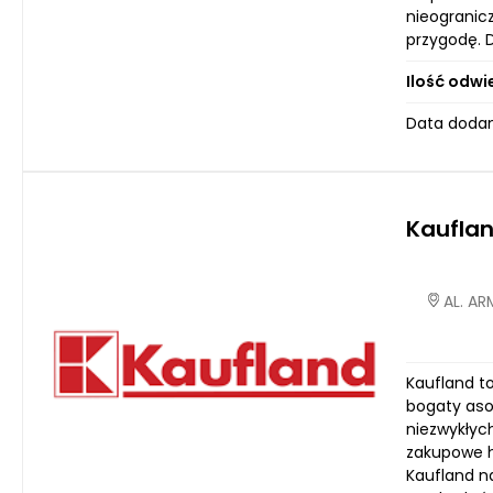
nieogranicz
przygodę. D
Ilość odwi
Data dodan
Kaufla
AL. AR
Kaufland to
bogaty aso
niezwykłyc
zakupowe ha
Kaufland n