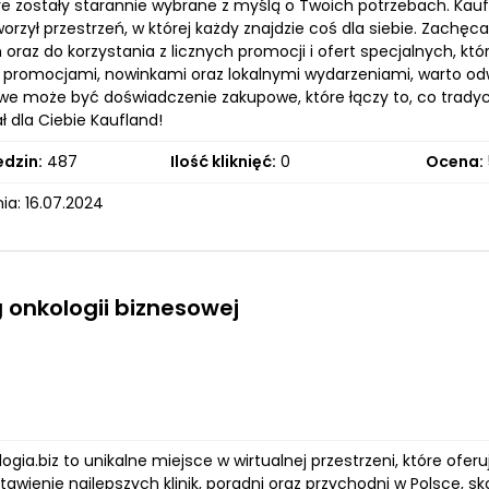
óre zostały starannie wybrane z myślą o Twoich potrzebach. Ka
orzył przestrzeń, w której każdy znajdzie coś dla siebie. Zach
oraz do korzystania z licznych promocji i ofert specjalnych, któ
 promocjami, nowinkami oraz lokalnymi wydarzeniami, warto odw
owe może być doświadczenie zakupowe, które łączy to, co tradycy
 dla Ciebie Kaufland!
edzin:
487
Ilość kliknięć:
0
Ocena:
ia: 16.07.2024
 onkologii biznesowej
logia.biz to unikalne miejsce w wirtualnej przestrzeni, które of
tawienie najlepszych klinik, poradni oraz przychodni w Polsce, s