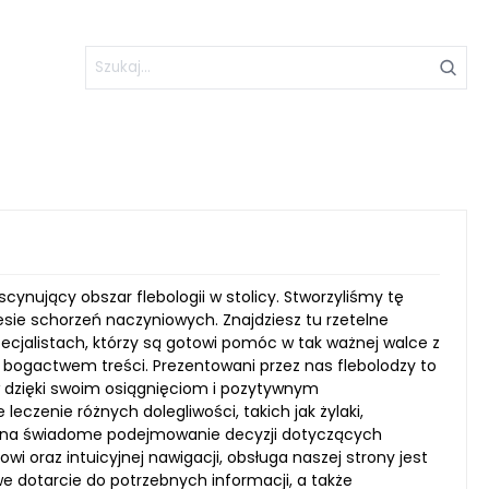
cynujący obszar flebologii w stolicy. Stworzyliśmy tę
esie schorzeń naczyniowych. Znajdziesz tu rzetelne
ecjalistach, którzy są gotowi pomóc w tak ważnej walce z
bogactwem treści. Prezentowani przez nas flebolodzy to
w dzięki swoim osiągnięciom i pozytywnym
czenie różnych dolegliwości, takich jak żylaki,
Ci na świadome podejmowanie decyzji dotyczących
i oraz intuicyjnej nawigacji, obsługa naszej strony jest
 dotarcie do potrzebnych informacji, a także