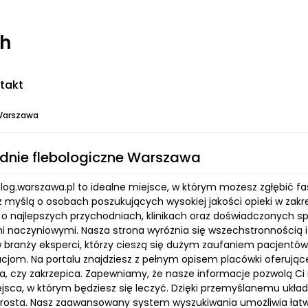
ch
takt
 Warszawa
dnie flebologiczne Warszawa
olog.warszawa.pl to idealne miejsce, w którym możesz zgłębić fas
z myślą o osobach poszukujących wysokiej jakości opieki w zakr
 o najlepszych przychodniach, klinikach oraz doświadczonych sp
 naczyniowymi. Nasza strona wyróżnia się wszechstronnością i 
 branży eksperci, którzy cieszą się dużym zaufaniem pacjentó
om. Na portalu znajdziesz z pełnym opisem placówki oferujące le
a, czy zakrzepica. Zapewniamy, że nasze informacje pozwolą 
sca, w którym będziesz się leczyć. Dzięki przemyślanemu układow
prosta. Nasz zaawansowany system wyszukiwania umożliwia łatwe