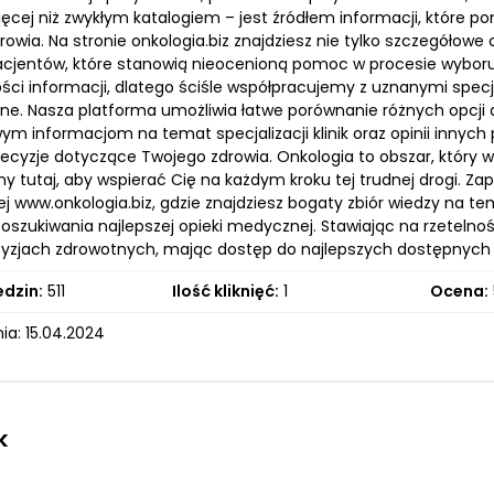
ięcej niż zwykłym katalogiem – jest źródłem informacji, które
owia. Na stronie onkologia.biz znajdziesz nie tylko szczegółow
acjentów, które stanowią nieocenioną pomoc w procesie wyboru 
ści informacji, dlatego ściśle współpracujemy z uznanymi specj
ane. Nasza platforma umożliwia łatwe porównanie różnych opcji 
ym informacjom na temat specjalizacji klinik oraz opinii inny
decyzje dotyczące Twojego zdrowia. Onkologia to obszar, który
y tutaj, aby wspierać Cię na każdym kroku tej trudnej drogi. Z
j www.onkologia.biz, gdzie znajdziesz bogaty zbiór wiedzy na te
oszukiwania najlepszej opieki medycznej. Stawiając na rzetelno
yzjach zdrowotnych, mając dostęp do najlepszych dostępnych
edzin:
511
Ilość kliknięć:
1
Ocena:
ia: 15.04.2024
k