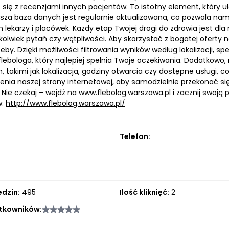
 się z recenzjami innych pacjentów. To istotny element, który 
asza baza danych jest regularnie aktualizowana, co pozwala na
lekarzy i placówek. Każdy etap Twojej drogi do zdrowia jest dl
hkolwiek pytań czy wątpliwości. Aby skorzystać z bogatej oferty
eby. Dzięki możliwości filtrowania wyników według lokalizacji, spe
 flebologa, który najlepiej spełnia Twoje oczekiwania. Dodatkow
 takimi jak lokalizacja, godziny otwarcia czy dostępne usługi,
enia naszej strony internetowej, aby samodzielnie przekonać si
Nie czekaj – wejdź na www.flebolog.warszawa.pl i zacznij swoją
w:
http://www.flebolog.warszawa.pl/
Telefon:
edzin:
495
Ilość kliknięć:
2
tkowników: