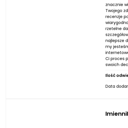
znacznie w
Twojego zdr
recenzje p
wiarygodno
rzetelne d
szczegółow
najlepsze 
my jesteśm
internetowe
Ci proces p
swoich dec
Ilość odwi
Data dodan
Imienni