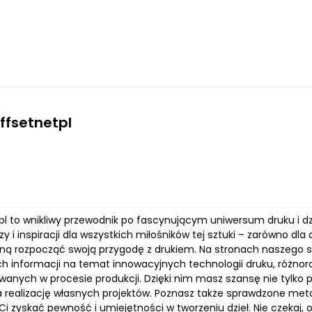
offsetnetpl
pl to wnikliwy przewodnik po fascynującym uniwersum druku i dz
zy i inspiracji dla wszystkich miłośników tej sztuki – zarówno dla
gną rozpocząć swoją przygodę z drukiem. Na stronach naszego se
h informacji na temat innowacyjnych technologii druku, różnor
wanych w procesie produkcji. Dzięki nim masz szansę nie tylko p
 realizację własnych projektów. Poznasz także sprawdzone meto
Ci zyskać pewność i umiejętności w tworzeniu dzieł. Nie czekaj, 