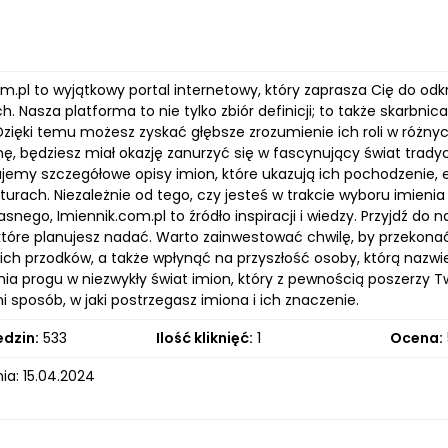
om.pl to wyjątkowy portal internetowy, który zaprasza Cię do od
ich. Nasza platforma to nie tylko zbiór definicji; to także skarbnic
Dzięki temu możesz zyskać głębsze zrozumienie ich roli w różnyc
ę, będziesz miał okazję zanurzyć się w fascynujący świat trady
rujemy szczegółowe opisy imion, które ukazują ich pochodzenie, 
turach. Niezależnie od tego, czy jesteś w trakcie wyboru imieni
snego, Imiennik.com.pl to źródło inspiracji i wiedzy. Przyjdź do na
 które planujesz nadać. Warto zainwestować chwilę, by przekona
woich przodków, a także wpłynąć na przyszłość osoby, którą naz
ia progu w niezwykły świat imion, który z pewnością poszerzy T
i sposób, w jaki postrzegasz imiona i ich znaczenie.
edzin:
533
Ilość kliknięć:
1
Ocena:
ia: 15.04.2024