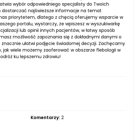
ułatwia wybór odpowiedniego specjalisty do Twoich
m dostarczać najświeższe informacje na temat
a nas priorytetem, dlatego z chęcią oferujemy wsparcie w
 naszego portalu, wystarczy, że wpiszesz w wyszukiwarkę
cjalizacji lub opinii innych pacjentów, w łatwy sposób
o, masz możliwość zapoznania się z dokładnymi danymi o
 co znacznie ułatwi podjęcie świadomej decyzji. Zachęcamy
ę, jak wiele możemy zaoferować w obszarze flebologii w
 podróż ku lepszemu zdrowiu!
Komentarzy:
2