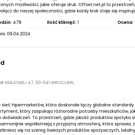
onych możliwości, jakie oferuje druk. Offset.net.pl to przestrze
ołącz do naszej społeczności, gdzie każdy krok staje się inspiruj
edzin:
478
Ilość kliknięć:
1
Ocena:
ia: 09.04.2024
nd
MII KRAJOWEJ 47, 50-541 WROCŁAW,
 sieć hipermarketów, która doskonale łączy globalne standardy h
rtyment, który zaspokaja różnorodne potrzeby mieszkańców, jak
h doświadczeń. To przestrzeń, gdzie jakość produktów spotyka s
rmonijnie współistnieją z przyjazną atmosferą, która sprawia, 
atkniesz się na szereg świeżych produktów spożywczych, lokal