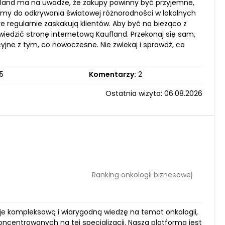
ufland ma na uwadze, że zakupy powinny być przyjemne,
ęcamy do odkrywania światowej różnorodności w lokalnych
re regularnie zaskakują klientów. Aby być na bieżąco z
iedzić stronę internetową Kaufland. Przekonaj się sam,
jne z tym, co nowoczesne. Nie zwlekaj i sprawdź, co
5
Komentarzy:
2
Ostatnia wizyta: 06.08.2026
Ranking onkologii biznesowej
eruje kompleksową i wiarygodną wiedzę na temat onkologii,
koncentrowanych na tej specjalizacji. Nasza platforma jest