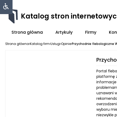
Katalog stron internetowy
Strona główna
Artykuły
Firmy
Kon
Strona główna
›
Katalog firm
›
Usługi
›
Opinie
›
Przychodnie flebologiczne
Przycho
Portal fleb
platformę 
informacje
problemami
uznawani w
rekomendacj
owrzodzeni
wyboru miej
niezwykle 