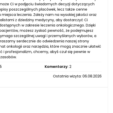
 pomoże Ci w podjęciu świadomych decyzji dotyczących
e opisy poszczególnych placówek, lecz także cenne
miejsca leczenia. Zależy nam na wysokiej jakości oraz
alistami z dziedziny medycyny, aby dostarczyć Ci
dostępnych w zakresie leczenia onkologicznego. Dzięki
ch pacjentów, możesz zyskać pewność, że podejmujesz
 wymaga szczególnej uwagi i przemyślanych wyborów, a
apraszamy serdecznie do odwiedzenia naszej strony
mat onkologii oraz narzędzia, które mogą znacznie ułatwić
ść i profesjonalizm, chcemy, abyś czuł się pewnie w
 zasobów.
5
Komentarzy:
2
Ostatnia wizyta: 06.08.2026