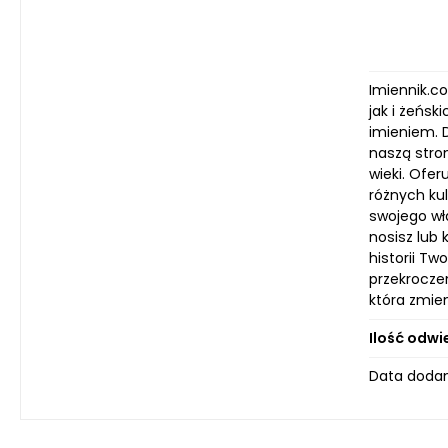
Imiennik.c
jak i żeńsk
imieniem. 
naszą stron
wieki. Ofe
różnych kul
swojego wła
nosisz lub
historii T
przekroczen
która zmien
Ilość odwi
Data dodan