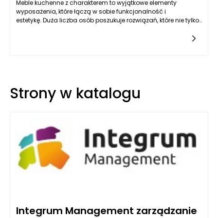
Meble kuchenne z charakterem to wyjątkowe elementy
wyposażenia, które łączą w sobie funkcjonalność i
estetykę. Duża liczba osób poszukuje rozwiązań, które nie tylko
będą praktyczne, ale również będą wyrażały ich
indywidualność i styl. Zastosowanie technologii CNC do
tworzenia mebli pozwala na uzyskanie unikalnych wzorów i
kształtów, które doskonale odpowiadają potrzebom
wymagających użytkowników. W przeciwieństwie do masowo
produkowanych mebli, które nierzadko wydają się być jedynie
elementem wyposażenia bez osobowości, meble kuchenne z
Strony w katalogu
charakterem mają w sobie duszę, co czyni je
niepowtarzalnymi.
Integrum Management zarządzanie