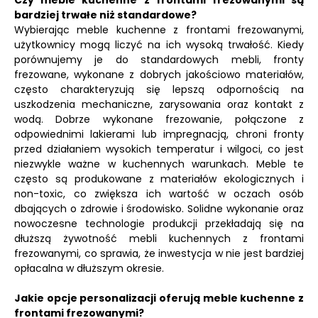
Czy meble kuchenne z frontami frezowanymi są
bardziej trwałe niż standardowe?
Wybierając meble kuchenne z frontami frezowanymi,
użytkownicy mogą liczyć na ich wysoką trwałość. Kiedy
porównujemy je do standardowych mebli, fronty
frezowane, wykonane z dobrych jakościowo materiałów,
często charakteryzują się lepszą odpornością na
uszkodzenia mechaniczne, zarysowania oraz kontakt z
wodą. Dobrze wykonane frezowanie, połączone z
odpowiednimi lakierami lub impregnacją, chroni fronty
przed działaniem wysokich temperatur i wilgoci, co jest
niezwykle ważne w kuchennych warunkach. Meble te
często są produkowane z materiałów ekologicznych i
non-toxic, co zwiększa ich wartość w oczach osób
dbających o zdrowie i środowisko. Solidne wykonanie oraz
nowoczesne technologie produkcji przekładają się na
dłuższą żywotność mebli kuchennych z frontami
frezowanymi, co sprawia, że inwestycja w nie jest bardziej
opłacalna w dłuższym okresie.
Jakie opcje personalizacji oferują meble kuchenne z
frontami frezowanymi?