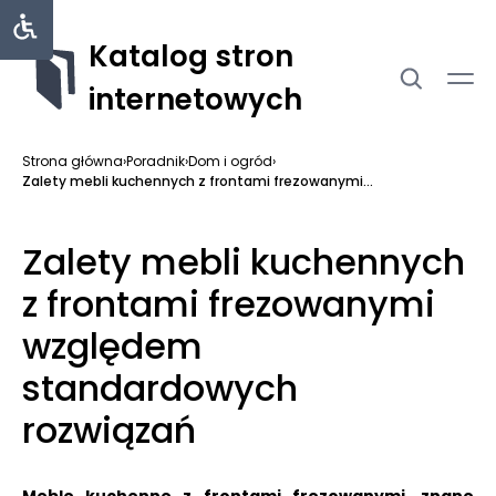
Katalog stron
internetowych
Strona główna
›
Poradnik
›
Dom i ogród
›
Zalety mebli kuchennych z frontami frezowanymi...
Zalety mebli kuchennych
z frontami frezowanymi
względem
standardowych
rozwiązań