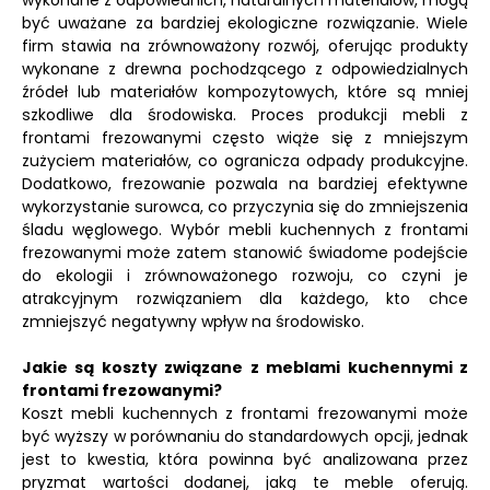
wykonane z odpowiednich, naturalnych materiałów, mogą
być uważane za bardziej ekologiczne rozwiązanie. Wiele
firm stawia na zrównoważony rozwój, oferując produkty
wykonane z drewna pochodzącego z odpowiedzialnych
źródeł lub materiałów kompozytowych, które są mniej
szkodliwe dla środowiska. Proces produkcji mebli z
frontami frezowanymi często wiąże się z mniejszym
zużyciem materiałów, co ogranicza odpady produkcyjne.
Dodatkowo, frezowanie pozwala na bardziej efektywne
wykorzystanie surowca, co przyczynia się do zmniejszenia
śladu węglowego. Wybór mebli kuchennych z frontami
frezowanymi może zatem stanowić świadome podejście
do ekologii i zrównoważonego rozwoju, co czyni je
atrakcyjnym rozwiązaniem dla każdego, kto chce
zmniejszyć negatywny wpływ na środowisko.
Jakie są koszty związane z meblami kuchennymi z
frontami frezowanymi?
Koszt mebli kuchennych z frontami frezowanymi może
być wyższy w porównaniu do standardowych opcji, jednak
jest to kwestia, która powinna być analizowana przez
pryzmat wartości dodanej, jaką te meble oferują.