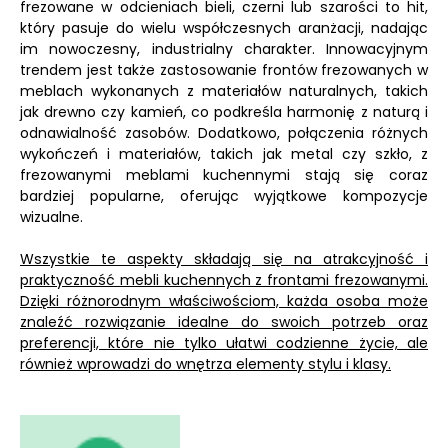
frezowane w odcieniach bieli, czerni lub szarości to hit,
który pasuje do wielu współczesnych aranżacji, nadając
im nowoczesny, industrialny charakter. Innowacyjnym
trendem jest także zastosowanie frontów frezowanych w
meblach wykonanych z materiałów naturalnych, takich
jak drewno czy kamień, co podkreśla harmonię z naturą i
odnawialność zasobów. Dodatkowo, połączenia różnych
wykończeń i materiałów, takich jak metal czy szkło, z
frezowanymi meblami kuchennymi stają się coraz
bardziej popularne, oferując wyjątkowe kompozycje
wizualne.
Wszystkie te aspekty składają się na atrakcyjność i
praktyczność mebli kuchennych z frontami frezowanymi.
Dzięki różnorodnym właściwościom, każda osoba może
znaleźć rozwiązanie idealne do swoich potrzeb oraz
preferencji, które nie tylko ułatwi codzienne życie, ale
również wprowadzi do wnętrza elementy stylu i klasy.