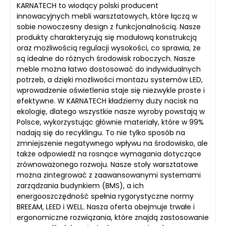
KARNATECH to wiodący polski producent
innowacyjnych mebli warsztatowych, które łączą w
sobie nowoczesny design z funkcjonalnością. Nasze
produkty charakteryzują się modułową konstrukcją
oraz możliwością regulacji wysokości, co sprawia, że
są idealne do różnych środowisk roboczych. Nasze
meble można łatwo dostosować do indywidualnych
potrzeb, a dzięki możliwości montażu systemów LED,
wprowadzenie oświetlenia staje się niezwykle proste i
efektywne. W KARNATECH kładziemy duży nacisk na
ekologię, dlatego wszystkie nasze wyroby powstają w
Polsce, wykorzystując głównie materiały, które w 99%
nadają się do recyklingu. To nie tylko sposób na
zmniejszenie negatywnego wpływu na środowisko, ale
także odpowiedź na rosnące wymagania dotyczące
zrównoważonego rozwoju. Nasze stoły warsztatowe
można zintegrować z zaawansowanymi systemami
zarządzania budynkiem (BMS), a ich
energooszczędność spełnia rygorystyczne normy
BREEAM, LEED i WELL. Nasza oferta obejmuje trwałe i
ergonomiczne rozwiązania, które znajdą zastosowanie