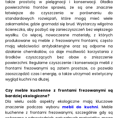
także prostotą w pielęgnacji i konserwacji. Gładka
powierzchnia frontów sprawia, że są one znacznie
łatwiejsze do czyszczenia w porównaniu do
standardowych rozwiązań, które mogą mieć wiele
zakamarków, gdzie gromadzi się brud. Wystarczy wilgotna
ściereczka, aby pozbyć się zanieczyszczeń bez większego
wysiłku. Co więcej, nowoczesne materiały, z których
produkowane są meble z frezowanymi frontami, często
mają właściwości antybakteryjne oraz są odporne na
działanie chemikaliów, co daje możliwość korzystania z
środków czyszczących bez obaw o zniszczenie
powierzchni. Regularne czyszczenie i konserwacja mebli z
frontami frezowanymi są zatem prostsze, co pozwala
zaoszczędzić czas i energię, a także utrzymać estetyczny
wygląd kuchni na dłużej.
Czy meble kuchenne z frontami frezowanymi są
bardziej ekologiczne?
Dla wielu osób aspekty ekologiczne mają kluczowe
znaczenie podczas wyboru
mebli do kuchni
. Meble
kuchenne z frontami frezowanymi, szczególnie gdy są