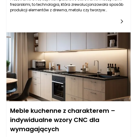
frezarskimi, to technologia, która zrewolucjonizowała sposób
produkcji elementów z drewna, metalu czy tworzyw
sztucznych. W kontekście produkcji frontów kuchennych,
jakość wykończenia odgrywa kluczową rolę – to nie tylko
aspekt estetyczny, ale również praktyczny, mający wpływ na
trwałość oraz funkcjonalność mebli. Frezowanie CNC
zapewnia precyzyjne formowanie krawędzi, kształtów oraz
detali w sposób, który trudno osiągnąć przy użyciu
tradycyjnych metod obróbczych. Dzięki temu, oszałamiające
efekty wizualne, a także gładkość i równość powierzchni, są w
zasięgu ręki każdego producenta frontów kuchennych.
Meble kuchenne z charakterem –
indywidualne wzory CNC dla
wymagających