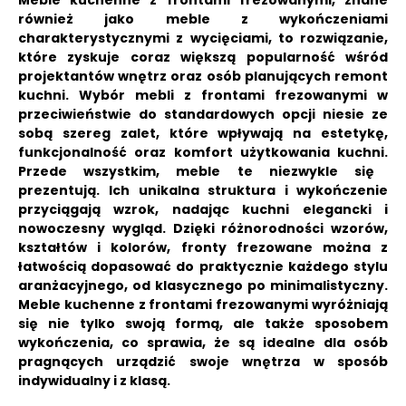
Meble kuchenne z frontami frezowanymi, znane
również jako meble z wykończeniami
charakterystycznymi z wycięciami, to rozwiązanie,
które zyskuje coraz większą popularność wśród
projektantów wnętrz oraz osób planujących remont
kuchni.
Wybór mebli z frontami frezowanymi w
przeciwieństwie do standardowych opcji niesie ze
sobą szereg zalet, które wpływają na estetykę,
funkcjonalność oraz komfort użytkowania kuchni.
Przede wszystkim, meble te niezwykle się
prezentują.
Ich unikalna struktura i wykończenie
przyciągają wzrok, nadając kuchni elegancki i
nowoczesny wygląd. Dzięki różnorodności wzorów,
kształtów i kolorów, fronty frezowane można z
łatwością dopasować do praktycznie każdego stylu
aranżacyjnego, od klasycznego po minimalistyczny.
Meble kuchenne z frontami frezowanymi wyróżniają
się nie tylko swoją formą, ale także sposobem
wykończenia, co sprawia, że są idealne dla osób
pragnących urządzić swoje wnętrza w sposób
indywidualny i z klasą.