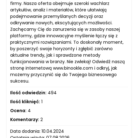
firmy. Nasza oferta obejmuje szeroki wachlarz
artykułów, analiz i materiałów, które ułatwiają
podejmowanie przemyślanych decyzji oraz
odkrywanie nowych, ekscytujących możliwości.
Zachęcamy Cię do zanurzenia się w zasoby naszej
platformy, gdzie innowacyjne myślenie łączy się z
praktycznymi rozwiązaniami. To doskonały moment,
by poszerzyć swoje horyzonty i zgłębić zarówno
aktualne trendy, jak i sprawdzone metody
funkcjonowania w branży. Nie zwlekaj! Odwiedź naszą
stronę internetową www.binookle.com i odkryj, jak
możemy przyczynić się do Twojego biznesowego
sukcesu.
Ilość odwiedzin:
494
Ilość kliknięć:
1
Ocena:
4
Komentarzy:
2
Data dodania: 10.04.2024
Ostatnia wizyta: 07.08.2026