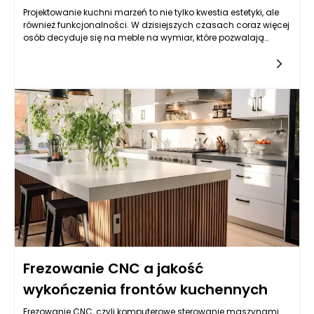
Projektowanie kuchni marzeń to nie tylko kwestia estetyki, ale
również funkcjonalności. W dzisiejszych czasach coraz więcej
osób decyduje się na meble na wymiar, które pozwalają
dostosować przestrzeń do indywidualnych potrzeb i
gustów. Oryginalny frez stanowi ciekawą formę dekoracyjną,
która nadaje meblom unikalnego charakteru. Kluczem do
sukcesu w projektowaniu kuchni marzeń jest zapewnienie
harmonii między stylem, kolorem, a przede wszystkim
wykorzystaniem innowacyjnych technik wykończeniowych,
takich jak właśnie frezowanie.
Frezowanie CNC a jakość
wykończenia frontów kuchennych
Frezowanie CNC, czyli komputerowe sterowanie maszynami